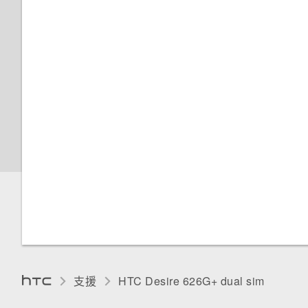
開啟或關閉飛安模式
語音輸入文字
新增及同步帳號
顯示電池百分比
管理 Nano SIM 卡
查看電池使用量和記錄
選擇要連線到 3G 網路的 Nano
延長電池使用時間的提示
SIM 卡
個人化 HTC Dot View
為 Nano SIM 卡指派 PIN 碼
HTC Dot View 沒有顯示最近撥
以螢幕鎖定保護 HTC Desire
打的電話嗎？
626G+ dual sim
HTC Dot View未顯示音樂控制
支援
HTC Desire 626G+ dual sim‎
鍵或應用程式通知？