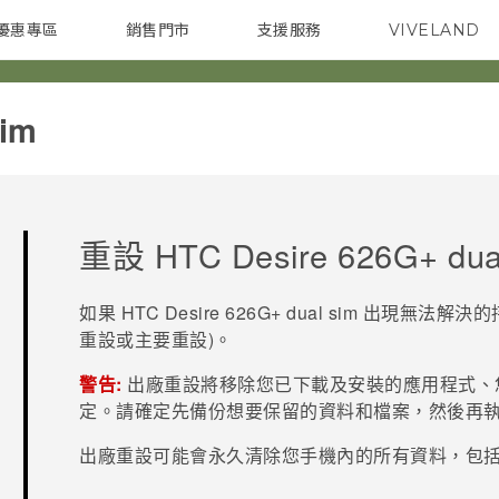
優惠專區
銷售門市
支援服務
VIVELAND
焦點訊息
智慧型手機
校園專案
銷售通路
配件
企業採購
im‎
重設
HTC Desire 626G+ dua
如果
HTC Desire 626G+ dual sim
出現無法解決的持
重設或主要重設)。
警告:
出廠重設將移除您已下載及安裝的應用程式、
定。請確定先備份想要保留的資料和檔案，然後再
出廠重設可能會永久清除您手機內的所有資料，包