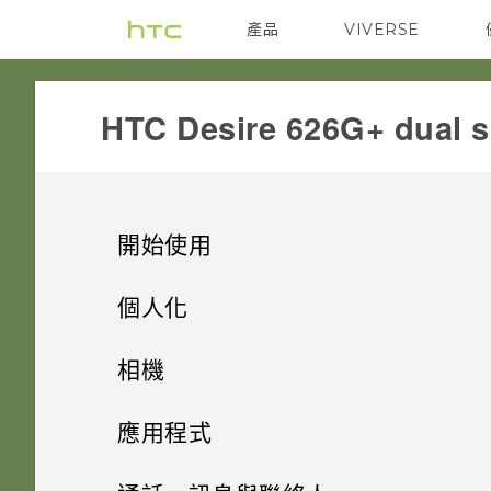
產品
VIVERSE
VIVE
G REIGNS
HTC Desire 626G+ dual s
開始使用
打開包裝
個人化
熟悉新手機的功能
設定手機
HTC Desire 626G+ dual sim
相機
個人化
螢幕導覽按鈕
雙 Nano SIM 卡
相機
初次設定 HTC Desire 626G+
應用程式
dual sim
觸控手勢
主畫面桌布
記憶卡
HTC BlinkFeed
使用 Android 相機