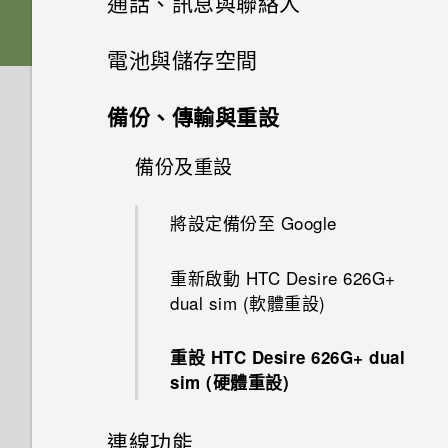
通話、訊息與聯絡人
透過藍牙從舊手機傳輸聯絡人
休眠模式
啟動列
搜尋和網頁瀏覽器
電池
手機通話功能
張貼到社交網路
電池與儲存空間
安裝更新
相片集和精選影片
將螢幕解鎖
新增小工具到主畫面
訊息
使用 Google 即時資訊取得最當
切換手機開關
生動的主畫面
儲存空間和檔案
撥打電話
備份、傳輸與重設
下的資訊
手動檢查更新
音樂
聯絡人
在相片集內檢視相片和影片
開啟應用程式
排列應用程式
透過 Android 訊息傳送簡訊或
開啟或關閉 HTC BlinkFeed
撥打緊急電話
備份及重設
儲存空間類型
搜尋 HTC Desire 626G+ dual
多媒體簡訊
旅行和地圖
電子郵件
建立音樂播放清單
編輯相片
切換最近使用的應用程式
sim 和網路
聯絡人清單
在鎖定螢幕上新增小工具
選取摘要
接聽來電或拒接來電
在 HTC Desire 626G+ dual sim
將設定備份至 Google
Play 商店和其他應用程式
開啟或關閉定位服務
內複製檔案
新增歌曲至佇列
使用 Gmail
檢視及編輯精選影片
通知面板
瀏覽網頁
設定個人的聯絡資訊
關閉鎖定螢幕
從 HTC BlinkFeed 閱讀文章
撥打快速撥號號碼
重新啟動 HTC Desire 626G+
從 Play 商店取得應用程式
關於 Google 地圖
檔案管理員
dual sim (軟體重設)
聆聽音樂
在 Gmail 中回覆或轉寄電子郵
使用快速設定
將網頁加入我的最愛
新增新的聯絡人
新增主畫面捷徑
從 HTC BlinkFeed 刪除方塊磚
查看通話記錄
件訊息
從網路下載應用程式
在地圖上移動
重設 HTC Desire 626G+ dual
認識手機設定
清除瀏覽器記錄
編輯聯絡人的資訊
編輯主畫面面板
sim (硬體重設)
通話期間可以執行的動作
新增電子郵件帳號
解除安裝應用程式
搜尋位置
變更鈴聲和通知音效
聯繫聯絡人
變更主畫面
連線功能
設定多方通話
查看郵件