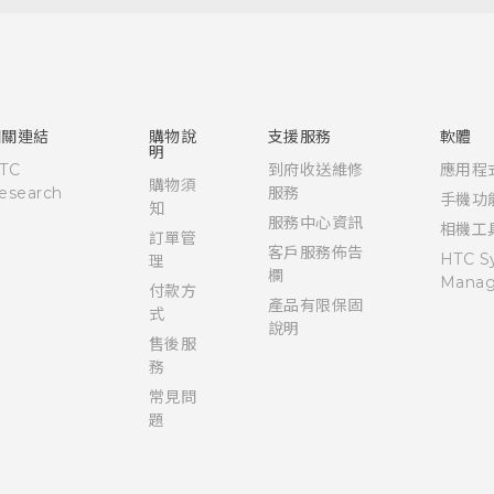
快速入門手冊
使用手冊
相關連結
購物說
支援服務
軟體
明
TC
到府收送維修
應用程
購物須
esearch
服務
手機功
知
服務中心資訊
相機工
訂單管
客戶服務佈告
HTC S
理
欄
Manag
付款方
產品有限保固
式
說明
售後服
務
常見問
題