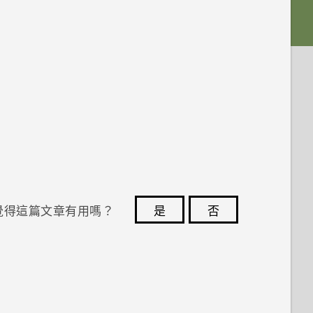
覺得這篇文章有用嗎？
是
否
您的意見回報可協助他人查看最實用的資訊。