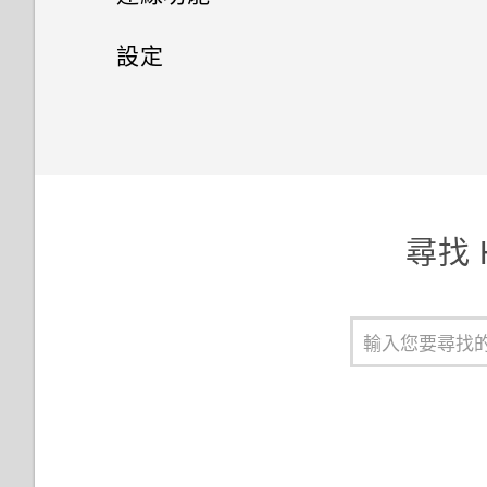
使用時鐘應用程式
規劃路線
擷取 HTC Desire 626G+ dual
從 SIM 卡匯入聯絡人
分類小工具面板和啟動列上的應
網際網路連線
切換靜音、震動和一般模式
設定
傳送電子郵件訊息
sim畫面
用程式
檢視日曆
從儲存空間匯入聯絡人
藍牙
設定和隱私權
開啟或關閉數據連線
讀取及回覆電子郵件訊息
通知 LED 指示燈
觀賞 YouTube
傳送聯絡人資訊
連接藍牙耳機
Wi-Fi
移除帳號
搜尋電子郵件訊息
選取、複製及貼上文字
建立影片播放清單
聯絡人群組
與藍牙裝置解除配對
管理數據使用量
關閉畫面自動旋轉功能
檢視 Gmail 收件匣
分享文字
尋找 H
連線到虛擬私有網路 (VPN)
調整螢幕關閉前的閒置時間
HTC Sense 鍵盤
使用 HTC Desire 626G+ dual
手動調整螢幕亮度
輸入文字
sim 作為 Wi-Fi 熱點
變更螢幕語言
使用文字預測輸入文字
透過 USB 數據連線分享手機的
網際網路連線
使用憑證
使用滑行鍵盤