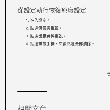
從設定執行恢復原廠設定
進入
設定
。
點選
備份與重設
。
點選
出廠資料重設
。
點選
重設手機
，然後點選
全部清除
。
感謝您！
相關文章