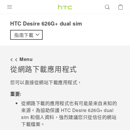
產品
HTC Desire 626G+ dual sim‎
VIVE
指南下載
G REIGNS
智慧型手機
< < Menu
配件
從網路下載應用程式
VIVERSE
您可以直接從網站下載應用程式，
優惠專區
重要:
從網路下載的應用程式也有可能是來自未知的
焦點訊息
銷售門市
來源。為協助保護
HTC Desire 626G+ dual
校園專案
銷售通路
支援服務
sim
和個人資料，強烈建議您只從信任的網站
下載檔案。
企業採購
VIVELAND