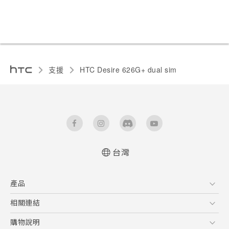
支援
HTC Desire 626G+ dual sim‎
台灣
快速入門手冊
產品
使用手冊
5G
相關連結
智慧型手機
HTC Research
購物說明