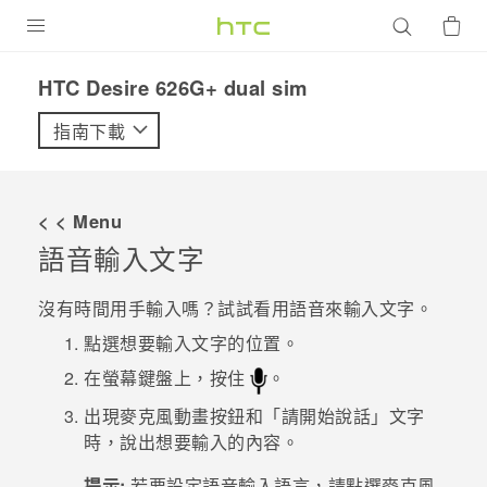
產品
HTC Desire 626G+ dual sim‎
VIVE
指南下載
G REIGNS
智慧型手機
< < Menu
配件
語音輸入文字
VIVERSE
沒有時間用手輸入嗎？試試看用語音來輸入文字。
優惠專區
點選想要輸入文字的位置。
在螢幕鍵盤上，按住
。
焦點訊息
銷售門市
出現麥克風動畫按鈕和「請開始說話」文字
校園專案
銷售通路
支援服務
時，說出想要輸入的內容。
企業採購
提示:
若要設定語音輸入語言，請點選麥克風
VIVELAND