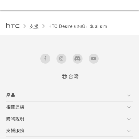
支援
HTC Desire 626G+ dual sim‎
台灣
快速入門手冊
產品
使用手冊
5G
相關連結
智慧型手機
HTC Research
購物說明
配件
購物須知
支援服務
VIVE
訂單管理