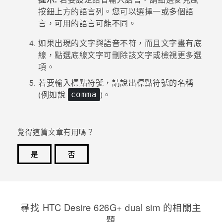
按鈕上方的語言列。您可以選擇一或多個語
登入
言，可用的語言可能不同。
如果出現的文字與語音不符，而且文字畫有底
線，點選底線文字可刪除該文字或檢視更多選
項。
若要輸入標點符號，請說出標點符號的名稱
(例如說
)。
comma
覺得這篇文章有用嗎？
是
否
感謝您！您的意見回報可協助他人查看最實用的資訊。
尋找 HTC Desire 626G+ dual sim 的相關主
題