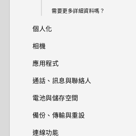
需要更多詳細資料嗎？
個人化
設定手機
相機
個人化
相機
初次設定 HTC Desire 626G+
應用程式
dual sim
主畫面桌布
HTC BlinkFeed
使用 Android 相機
通話、訊息與聯絡人
透過藍牙從舊手機傳輸聯絡人
啟動列
搜尋和網頁瀏覽器
手機通話功能
張貼到社交網路
電池與儲存空間
安裝更新
相片集和精選影片
新增小工具到主畫面
訊息
使用 Google 即時資訊取得最當
生動的主畫面
儲存空間和檔案
撥打電話
備份、傳輸與重設
下的資訊
手動檢查更新
音樂
聯絡人
在相片集內檢視相片和影片
排列應用程式
透過 Android 訊息傳送簡訊或
開啟或關閉 HTC BlinkFeed
撥打緊急電話
備份及重設
儲存空間類型
連線功能
搜尋 HTC Desire 626G+ dual
多媒體簡訊