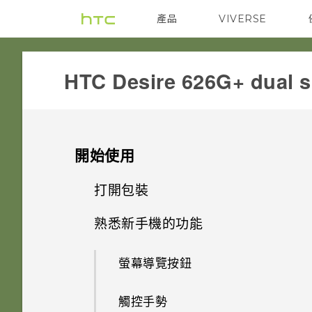
產品
VIVERSE
VIVE
G REIGNS
HTC Desire 626G+ dual s
開始使用
打開包裝
熟悉新手機的功能
HTC Desire 626G+ dual sim
螢幕導覽按鈕
雙 Nano SIM 卡
觸控手勢
記憶卡