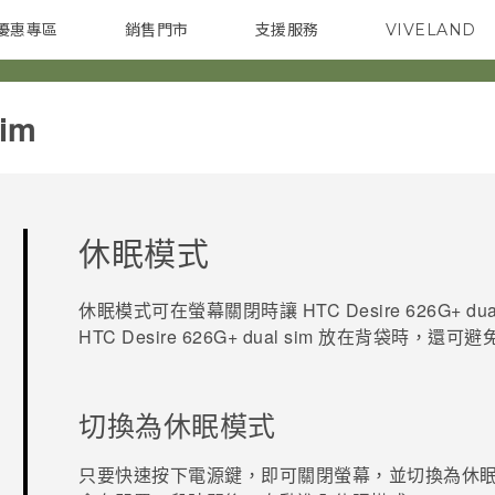
優惠專區
銷售門市
支援服務
VIVELAND
焦點訊息
智慧型手機
校園專案
銷售通路
配件
企業採購
im‎
休眠模式
休眠模式可在螢幕關閉時讓
HTC Desire 626G+ dua
HTC Desire 626G+ dual sim
放在背袋時，還可避
切換為休眠模式
只要快速按下
電源
鍵，即可關閉螢幕，並切換為休