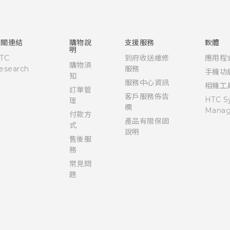
快速入門手冊
使用手冊
相關連結
購物說
支援服務
軟體
明
TC
到府收送維修
應用程
購物須
esearch
服務
手機功
知
服務中心資訊
相機工
訂單管
客戶服務佈告
HTC S
理
欄
Manag
付款方
產品有限保固
式
說明
售後服
務
常見問
題