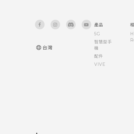
產品
5G
H
R
智慧型手
台灣
機
配件
VIVE