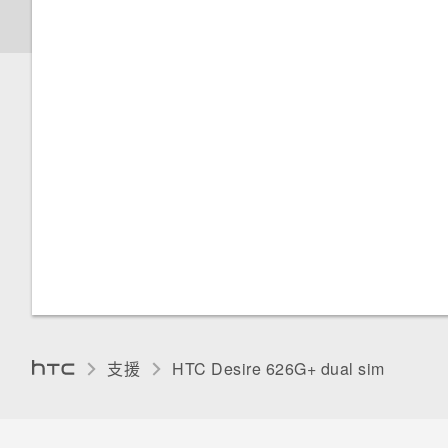
聯絡人群組
檢視 Gmail 收件匣
開啟或關閉飛安模式
新增及同步帳號
管理 Nano SIM 卡
選擇要連線到 3G 網路的 Nano
SIM 卡
為 Nano SIM 卡指派 PIN 碼
以螢幕鎖定保護 HTC Desire
626G+ dual sim
支援
HTC Desire 626G+ dual sim‎