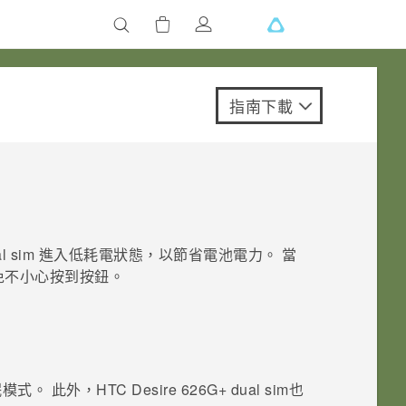
指南下載
l sim
進入低耗電狀態，以節省電池電力。 當
免不小心按到按鈕。
眠模式。
此外，
HTC Desire 626G+ dual sim
也