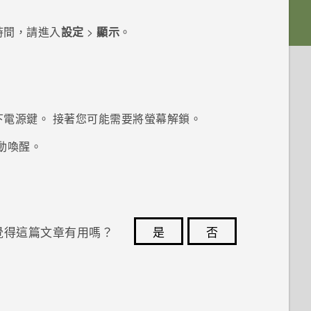
時間，請進入
設定
>
顯示
。
下
電源
鍵。
接著您可能需要將螢幕解鎖。
動喚醒。
覺得這篇文章有用嗎？
是
否
您的意見回報可協助他人查看最實用的資訊。