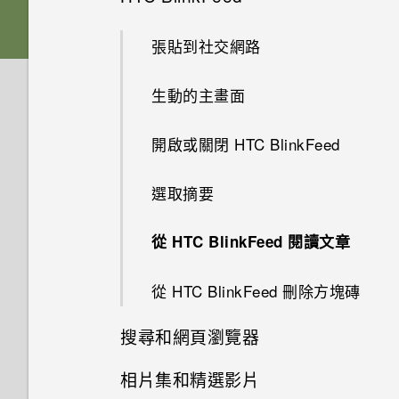
透過藍牙從舊手機傳輸聯絡人
休眠模式
啟動列
電池
張貼到社交網路
安裝更新
將螢幕解鎖
新增小工具到主畫面
切換手機開關
生動的主畫面
手動檢查更新
開啟應用程式
排列應用程式
開啟或關閉 HTC BlinkFeed
切換最近使用的應用程式
在鎖定螢幕上新增小工具
選取摘要
通知面板
關閉鎖定螢幕
從 HTC BlinkFeed 閱讀文章
使用快速設定
新增主畫面捷徑
從 HTC BlinkFeed 刪除方塊磚
認識手機設定
編輯主畫面面板
搜尋和網頁瀏覽器
變更鈴聲和通知音效
相片集和精選影片
變更主畫面
使用 Google 即時資訊取得最當