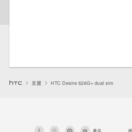
新增及同步帳號
需要更多詳細資料嗎？
管理 Nano SIM 卡
選擇要連線到 3G 網路的 Nano
SIM 卡
為 Nano SIM 卡指派 PIN 碼
以螢幕鎖定保護 HTC Desire
626G+ dual sim
支援
HTC Desire 626G+ dual sim‎
產品