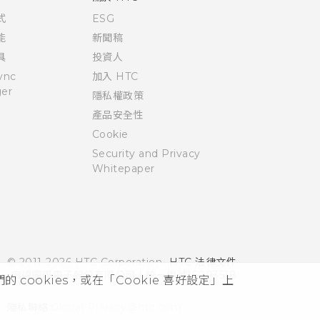
式
ESG
能
新聞稿
具
投資人
ync
加入 HTC
er
隱私權政策
產品安全性
Cookie
Security and Privacy
Whitepaper
© 2011-2026 HTC Corporation
HTC 法律文件
宏達國際電子股份有限公司 | 統一編號16003518
cookies，或在「Cookie 喜好設定」上
隱私聯絡:
Global-Privacy@htc.com