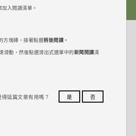
章加入閱讀清單。
的方塊磚，接著點選
稍後閱讀
。
速滑動，然後點選滑出式選單中的
新聞閱讀
清
覺得這篇文章有用嗎？
是
否
您的意見回報可協助他人查看最實用的資訊。