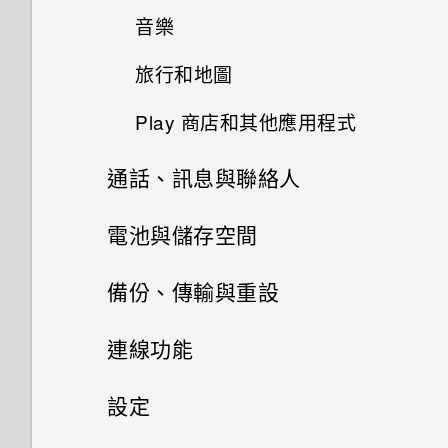
下的資訊
音樂
擷取 HTC Desire 626G+ dual
分類小工具面板和啟動列上的應
在相片集內檢視相片和影片
sim畫面
用程式
搜尋 HTC Desire 626G+ dual
旅行和地圖
建立音樂播放清單
編輯相片
sim 和網路
通知 LED 指示燈
Play 商店和其他應用程式
開啟或關閉定位服務
新增歌曲至佇列
檢視及編輯精選影片
瀏覽網頁
選取、複製及貼上文字
通話、訊息與聯絡人
從 Play 商店取得應用程式
關於 Google 地圖
聆聽音樂
將網頁加入我的最愛
分享文字
手機通話功能
電池與儲存空間
從網路下載應用程式
在地圖上移動
清除瀏覽器記錄
訊息
HTC Sense 鍵盤
儲存空間和檔案
撥打電話
備份、傳輸與重設
解除安裝應用程式
搜尋位置
聯絡人
輸入文字
透過 Android 訊息傳送簡訊或
撥打緊急電話
備份及重設
儲存空間類型
使用時鐘應用程式
連線功能
規劃路線
多媒體簡訊
電子郵件
聯絡人清單
使用文字預測輸入文字
接聽來電或拒接來電
在 HTC Desire 626G+ dual sim
網際網路連線
將設定備份至 Google
檢視日曆
設定
內複製檔案
使用 Gmail
設定個人的聯絡資訊
使用滑行鍵盤
藍牙