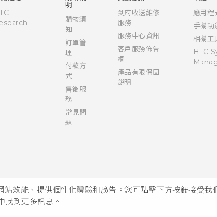
明
TC
到府收送維修
應用程
購物須
esearch
服務
手機功
知
服務中心資訊
相機工
訂單管
客戶服務佈告
HTC S
理
欄
Manag
付款方
產品有限保固
式
說明
售後服
務
常見問
題
析網站效能、提供個性化體驗和廣告。您可點擊下方按鈕接受我們的 
中找到更多訊息。