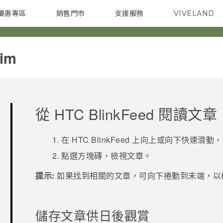
優惠專區
銷售門市
支援服務
VIVELAND
焦點訊息
智慧型手機
校園專案
銷售通路
配件
企業採購
im‎
從
HTC BlinkFeed
閱讀文章
在
HTC BlinkFeed
上向上或向下快速滑動，
點選方塊磚，檢視文章。
提示:
如果找到相關的文章，可向下捲動到末端，以
儲存文章供日後觀賞