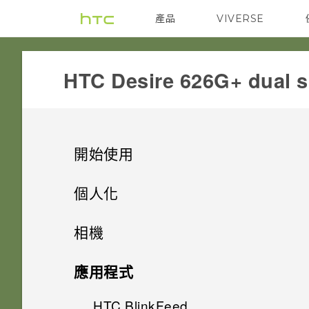
產品
VIVERSE
VIVE
G REIGNS
HTC Desire 626G+ dual s
開始使用
打開包裝
個人化
熟悉新手機的功能
設定手機
HTC Desire 626G+ dual sim
相機
個人化
螢幕導覽按鈕
雙 Nano SIM 卡
相機
初次設定 HTC Desire 626G+
應用程式
dual sim
觸控手勢
主畫面桌布
記憶卡
HTC BlinkFeed
使用 Android 相機