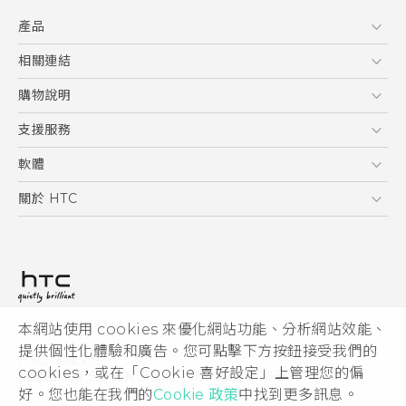
快速入門手冊
產品
使用手冊
5G
相關連結
智慧型手機
HTC Research
購物說明
配件
購物須知
支援服務
VIVE
訂單管理
到府收送維修服務
軟體
付款方式
服務中心資訊
應用程式
關於 HTC
售後服務
客戶服務佈告欄
手機功能
ESG
常見問題
產品有限保固說明
相機工具
新聞稿
HTC Sync Manager
投資人
加入 HTC
本網站使用 cookies 來優化網站功能、分析網站效能、
© 2011-2026 HTC Corporation
隱私權政策
提供個性化體驗和廣告。您可點擊下方按鈕接受我們的
HTC 法律文件
產品安全性
cookies，或在「Cookie 喜好設定」上管理您的偏
宏達國際電子股份有限公司 | 統一編號16003518
好。您也能在我們的
Cookie 政策
中找到更多訊息。
Cookie