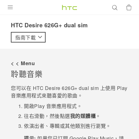
產品
HTC Desire 626G+ dual sim‎
VIVE
指南下載
G REIGNS
智慧型手機
< < Menu
配件
聆聽音樂
VIVERSE
您可以在
HTC Desire 626G+ dual sim
上使用
Play
音樂
應用程式來聽喜愛的歌曲。
優惠專區
開啟
Play 音樂
應用程式。
焦點訊息
銷售門市
往右滑動，然後點選
我的媒體櫃
。
校園專案
銷售通路
支援服務
依演出者、專輯或其他類別進行瀏覽。
企業採購
提示:
如果您已訂閱 Google Play Music，請
VIVELAND