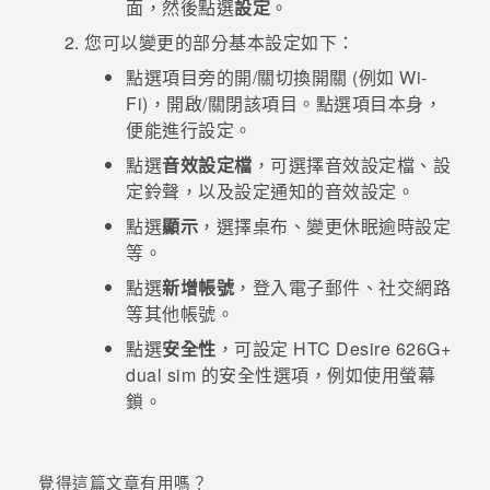
面，然後點選
設定
。
您可以變更的部分基本設定如下：
登入
點選項目旁的開/關切換開關 (例如
Wi-
Fi
)，開啟/關閉該項目。點選項目本身，
便能進行設定。
點選
音效設定檔
，可選擇音效設定檔、設
定鈴聲，以及設定通知的音效設定。
點選
顯示
，選擇桌布、變更休眠逾時設定
等。
點選
新增帳號
，登入電子郵件、社交網路
等其他帳號。
點選
安全性
，可設定
HTC Desire 626G+
dual sim
的安全性選項，例如使用螢幕
鎖。
覺得這篇文章有用嗎？