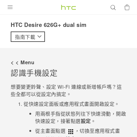
產品
HTC Desire 626G+ dual sim‎
VIVE
指南下載
G REIGNS
智慧型手機
< < Menu
配件
認識手機設定
VIVERSE
想要變更鈴聲、設定
Wi-Fi
連線或新增帳戶嗎？這
些全都可以從設定內搞定。
優惠專區
從
快速設定
面板或
應用程式
畫面開啟設定。
焦點訊息
銷售門市
用兩根手指從狀態列往下快速滑動，開啟
校園專案
快速設定
，接著點選
設定
。
銷售通路
支援服務
從主畫面點選
，切換至
應用程式
畫
企業採購
VIVELAND