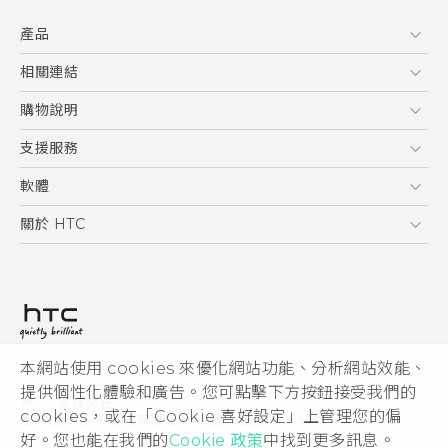
快速入門手冊
產品
使用手冊
5G
相關連結
智慧型手機
HTC Research
購物說明
配件
購物須知
支援服務
VIVE
訂單管理
到府收送維修服務
軟體
付款方式
服務中心資訊
應用程式
關於 HTC
售後服務
客戶服務佈告欄
手機功能
ESG
常見問題
產品有限保固說明
相機工具
新聞稿
HTC Sync Manager
投資人
加入 HTC
本網站使用 cookies 來優化網站功能、分析網站效能、
© 2011-2026 HTC Corporation
隱私權政策
提供個性化體驗和廣告。您可點擊下方按鈕接受我們的
HTC 法律文件
產品安全性
cookies，或在「Cookie 喜好設定」上管理您的偏
宏達國際電子股份有限公司 | 統一編號16003518
好。您也能在我們的
Cookie 政策
中找到更多訊息。
Cookie