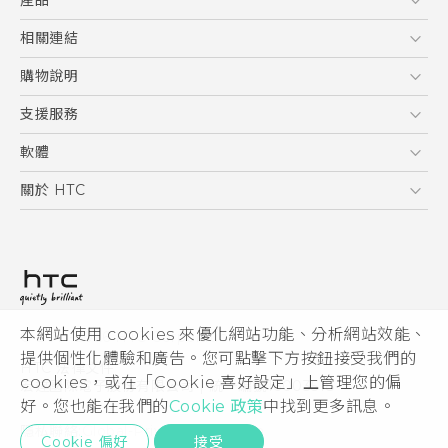
產品
使用手冊
5G
相關連結
智慧型手機
HTC Research
購物說明
配件
購物須知
支援服務
VIVE
訂單管理
到府收送維修服務
軟體
付款方式
服務中心資訊
應用程式
關於 HTC
售後服務
客戶服務佈告欄
手機功能
ESG
常見問題
產品有限保固說明
相機工具
新聞稿
HTC Sync Manager
投資人
加入 HTC
本網站使用 cookies 來優化網站功能、分析網站效能、
© 2011-2026 HTC Corporation
隱私權政策
提供個性化體驗和廣告。您可點擊下方按鈕接受我們的
HTC 法律文件
產品安全性
cookies，或在「Cookie 喜好設定」上管理您的偏
宏達國際電子股份有限公司 | 統一編號16003518
好。您也能在我們的
Cookie 政策
中找到更多訊息。
Cookie
隱私聯絡:
Global-Privacy@htc.com
Security and Privacy Whitepaper
Cookie 偏好
接受