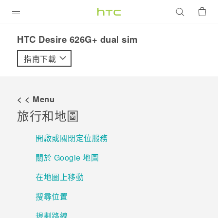
產品
HTC Desire 626G+ dual sim‎
VIVE
指南下載
G REIGNS
智慧型手機
< < Menu
配件
旅行和地圖
VIVERSE
開啟或關閉定位服務
優惠專區
關於 Google 地圖
焦點訊息
銷售門市
在地圖上移動
校園專案
銷售通路
支援服務
搜尋位置
企業採購
規劃路線
VIVELAND