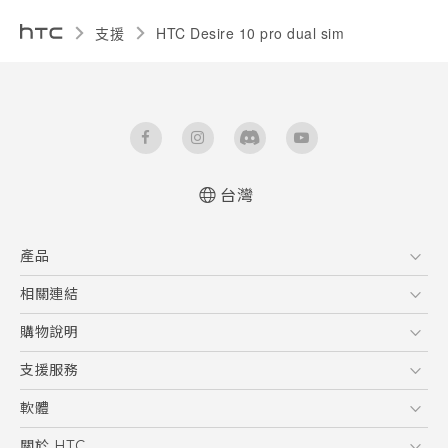
支援
HTC Desire 10 pro dual sim‎
台灣
快速入門手冊
產品
使用手冊
5G
相關連結
智慧型手機
HTC Research
購物說明
配件
購物須知
支援服務
VIVE
訂單管理
到府收送維修服務
軟體
付款方式
服務中心資訊
應用程式
關於 HTC