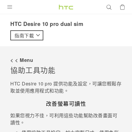
產品
HTC Desire 10 pro dual sim‎
VIVE
指南下載
G REIGNS
智慧型手機
< < Menu
配件
協助工具功能
VIVERSE
HTC Desire 10 pro
提供功能及設定，可讓您輕鬆存
取並使用應用程式和功能。
優惠專區
改善螢幕可讀性
焦點訊息
銷售門市
如果您視力不佳，可利用這些功能幫助改善畫面可
校園專案
銷售通路
支援服務
讀性。
企業採購
VIVELAND