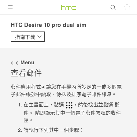
產品
HTC Desire 10 pro dual sim‎
VIVE
指南下載
G REIGNS
智慧型手機
< < Menu
配件
查看郵件
VIVERSE
郵件
應用程式可讓您在手機內所設定的一或多個電
子郵件帳號中讀取、傳送及排序電子郵件訊息。
優惠專區
在主畫面上，點選
，然後找出並點選
郵
焦點訊息
銷售門市
件
。
隨即顯示其中一個電子郵件帳號的收件
匣。
校園專案
銷售通路
支援服務
請執行下列其中一個步驟：
企業採購
VIVELAND