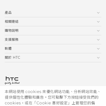
快速入門手冊
產品
使用手冊
5G
相關連結
智慧型手機
HTC Research
購物說明
配件
購物須知
支援服務
VIVE
訂單管理
到府收送維修服務
軟體
付款方式
服務中心資訊
應用程式
關於 HTC
售後服務
客戶服務佈告欄
手機功能
ESG
常見問題
產品有限保固說明
相機工具
新聞稿
HTC Sync Manager
投資人
加入 HTC
本網站使用 cookies 來優化網站功能、分析網站效能、
© 2011-2026 HTC Corporation
隱私權政策
提供個性化體驗和廣告。您可點擊下方按鈕接受我們的
HTC 法律文件
產品安全性
cookies，或在「Cookie 喜好設定」上管理您的偏
宏達國際電子股份有限公司 | 統一編號16003518