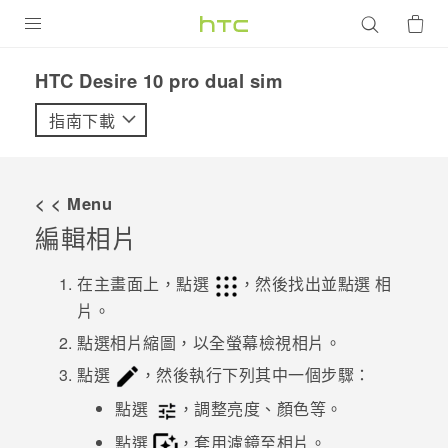
產品
HTC Desire 10 pro dual sim‎
VIVE
指南下載
G REIGNS
智慧型手機
< < Menu
配件
編輯相片
VIVERSE
在主畫面上，點選
，然後找出並點選
相
片
。
優惠專區
點選相片縮圖，以全螢幕檢視相片。
焦點訊息
銷售門市
點選
，然後執行下列其中一個步驟：
校園專案
銷售通路
支援服務
點選
，調整亮度、顏色等。
企業採購
點選
，套用濾鏡至相片。
VIVELAND