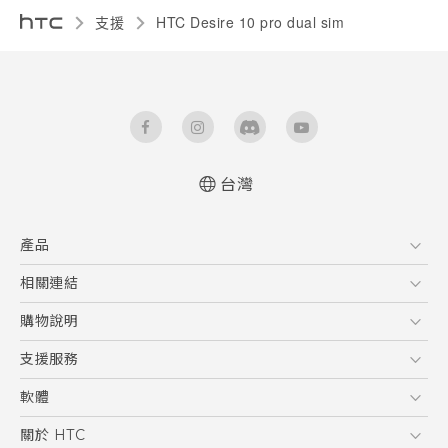
支援
HTC Desire 10 pro dual sim‎
台灣
快速入門手冊
產品
使用手冊
5G
相關連結
智慧型手機
HTC Research
購物說明
配件
購物須知
支援服務
VIVE
訂單管理
到府收送維修服務
軟體
付款方式
服務中心資訊
應用程式
關於 HTC