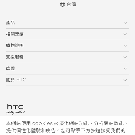
台灣
快速入門手冊
產品
使用手冊
5G
相關連結
智慧型手機
HTC Research
購物說明
配件
購物須知
支援服務
VIVE
訂單管理
到府收送維修服務
軟體
付款方式
服務中心資訊
應用程式
關於 HTC
售後服務
客戶服務佈告欄
手機功能
ESG
常見問題
產品有限保固說明
相機工具
新聞稿
HTC Sync Manager
投資人
加入 HTC
本網站使用 cookies 來優化網站功能、分析網站效能、
© 2011-2026 HTC Corporation
隱私權政策
提供個性化體驗和廣告。您可點擊下方按鈕接受我們的
HTC 法律文件