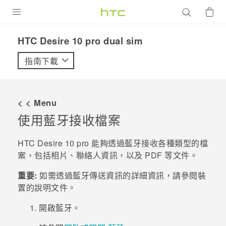
產品
HTC Desire 10 pro dual sim‎
VIVE
指南下載
G REIGNS
智慧型手機
< < Menu
配件
使用
藍牙
接收檔案
VIVERSE
HTC Desire 10 pro
能夠透過
藍牙
接收各種類型的檔
案，包括相片、聯絡人資訊，以及 PDF 等文件。
優惠專區
重要:
如需透過
藍牙
傳送資訊的詳細資訊，請參閱裝
焦點訊息
銷售門市
置的說明文件。
校園專案
銷售通路
支援服務
開啟
藍牙
。
企業採購
VIVELAND