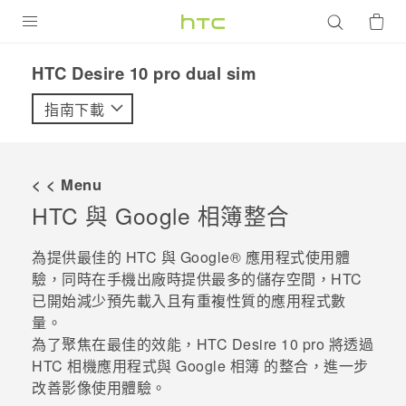
產品
HTC Desire 10 pro dual sim‎
VIVE
指南下載
G REIGNS
智慧型手機
< < Menu
配件
HTC 與
Google 相簿
整合
VIVERSE
為提供最佳的 HTC 與
Google®
應用程式使用體
驗，同時在手機出廠時提供最多的儲存空間，HTC
優惠專區
已開始減少預先載入且有重複性質的應用程式數
量。
焦點訊息
銷售門市
為了聚焦在最佳的效能，
HTC Desire 10 pro
將透過
校園專案
銷售通路
支援服務
HTC
相機
應用程式與
Google 相簿
的整合，進一步
改善影像使用體驗。
企業採購
VIVELAND