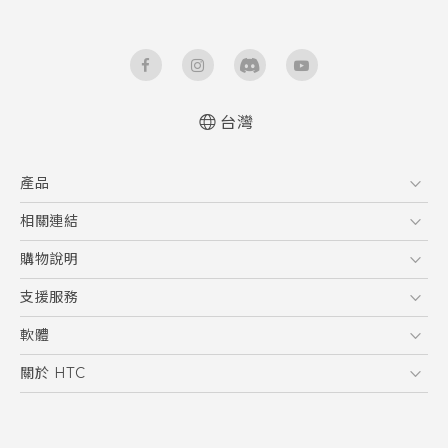
台灣
快速入門手冊
產品
使用手冊
5G
相關連結
智慧型手機
HTC Research
購物說明
配件
購物須知
支援服務
VIVE
訂單管理
到府收送維修服務
軟體
付款方式
服務中心資訊
應用程式
關於 HTC
售後服務
客戶服務佈告欄
手機功能
ESG
常見問題
產品有限保固說明
相機工具
新聞稿