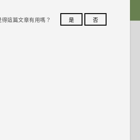
覺得這篇文章有用嗎？
是
否
您的意見回報可協助他人查看最實用的資訊。