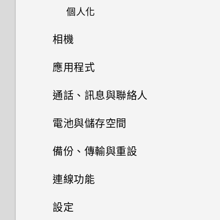
Motion Launch 手勢啟動
個人化
取得協助與疑難排解
相機
啟動列
拍照和錄影
應用程式
新增主畫面小工具
Google 相簿
相機畫面
通話、訊息與聯絡人
新增主畫面捷徑
HTC BlinkFeed
選擇拍攝模式
手機通話功能
Google 相簿功能介紹
使用貼圖作為應用程式捷徑
電池與儲存空間
其他應用程式
訊息
HTC BlinkFeed 是什麼？
拍攝相片
檢視相片及影片
電源及儲存空間管理
使用智慧搜尋撥號
分類小工具面板和啟動列上的應
備份、傳輸與重設
用程式
聯絡人
使用時鐘
開啟或關閉 HTC BlinkFeed
複製訊息到 Nano SIM 卡
提示：如何拍出更棒的相片
編輯相片
使用語音撥打電話
同步、備份及重設
查看電池用量
連線功能
移動主畫面項目
電子郵件
查看氣象
新增新的聯絡人
在 HTC BlinkFeed 上新增內容
刪除訊息和對話
拍攝全景自拍照
美化 RAW 相片
撥打分機號碼
查看電池記錄
網際網路連線
新增社交網路、電子郵件帳號等
設定
的方式
移除主畫面項目
查看郵件
錄音