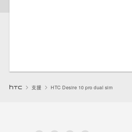
連接藍牙耳機
在手機儲存空間與記憶卡之間複
拍攝連續的相片
製檔案
備份檔案、資料和設定的方式
切換靜音、震動和一般模式
多張桌布
開啟或關閉縮放比例手勢
與藍牙裝置解除配對
使用 HDR
在 HTC Desire 10 pro 和電腦
使用 Android 備份服務
本國撥號
依時間而變換的桌布
停用應用程式
間複製檔案
使用藍牙接收檔案
拍攝影片
備份聯絡人與訊息
鎖定螢幕桌布
協助工具功能
卸載記憶卡
使用 NFC
自拍
重新啟動 HTC Desire 10 pro
螢幕亮度
關於 Boost+
(軟體重設)
快速調整相片曝光
自動旋轉螢幕
延長電池使用時間的提示
支援
HTC Desire 10 pro dual sim‎
HTC BoomSound 設定檔
使用省電功能
開啟或關閉定位服務
極致省電模式
請勿打擾模式
顯示電池百分比