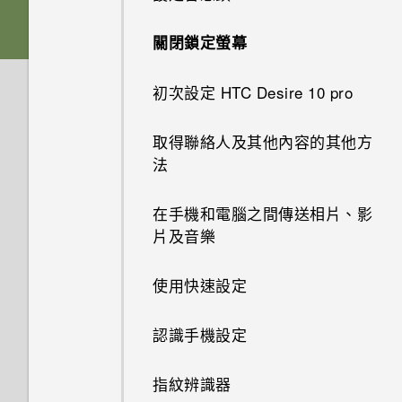
輸入文字
Nano SIM 卡
音效
關閉鎖定螢幕
如何加快輸入速度？
SD 卡
完全個人專屬
初次設定 HTC Desire 10 pro
中文輸入
為電池充電
Boost+
取得聯絡人及其他內容的其他方
法
HTC Sense 首頁
切換手機開關
Android 6.0 Marshmallow
在手機和電腦之間傳送相片、影
休眠模式
選擇要連線到 4G LTE 網路的
片及音樂
軟體與應用程式更新
Nano SIM 卡
將螢幕解鎖
使用快速設定
使用雙網路管理員管理 Nano
動作手勢
SIM 卡
認識手機設定
觸控手勢
指紋辨識器