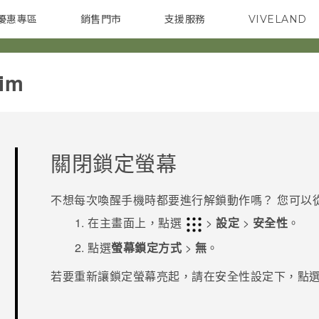
優惠專區
銷售門市
支援服務
VIVELAND
焦點訊息
智慧型手機
校園專案
銷售通路
配件
企業採購
im‎
關閉鎖定螢幕
不想每次喚醒手機時都要進行解鎖動作嗎？ 您可以
在
主畫面
上，點選
>
設定
>
安全性
。
點選
螢幕鎖定方式
>
無
。
若要重新讓鎖定螢幕亮起，請在
安全性
設定下，點