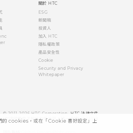
關於 HTC
式
ESG
能
新聞稿
具
投資人
ync
加入 HTC
er
隱私權政策
產品安全性
Cookie
Security and Privacy
Whitepaper
© 2011-2026 HTC Corporation
HTC 法律文件
宏達國際電子股份有限公司 | 統一編號16003518
cookies，或在「Cookie 喜好設定」上
隱私聯絡:
Global-Privacy@htc.com