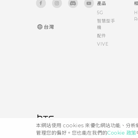
產品
觸控音效和震動
5G
H
R
智慧型手
設定螢幕關閉時間
台灣
機
配件
變更螢幕語言
VIVE
飛安模式
本網站使用 cookies 來優化網站功能、分
管理您的偏好。您也能在我們的
Cookie 政策