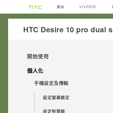
產品
VIVERSE
VIVE
G REIGNS
HTC Desire 10 pro dual s
開始使用
手機上的各種便利功能
個人化
打開包裝
手機設定及傳輸
相機有哪些特殊功能
熟悉新手機的功能
HTC Desire 10 pro 概觀
HTC 與 Google 相簿整合
設定螢幕鎖定
選取、複製及貼上文字
插槽和卡片固定座
螢幕鍵盤有哪些改變
設定智慧鎖