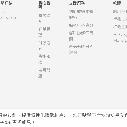
相關連結
購物說
支援服務
軟體
明
TC
到府收送維修
應用程
購物須
esearch
服務
手機功
知
服務中心資訊
相機工
訂單管
客戶服務佈告
HTC S
理
欄
Manag
付款方
產品有限保固
式
說明
售後服
務
常見問
題
析網站效能、提供個性化體驗和廣告。您可點擊下方按鈕接受我們的 
中找到更多訊息。