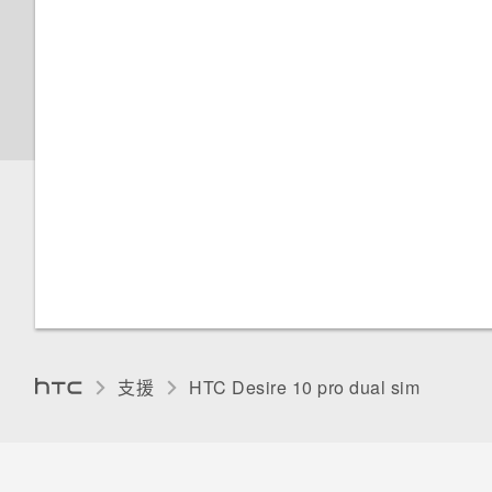
製檔案
備份檔案、資料和設定的方式
切換靜音、震動和一般模式
開啟或關閉縮放比例手勢
與藍牙裝置解除配對
在 HTC Desire 10 pro 和電腦
使用 Android 備份服務
本國撥號
停用應用程式
間複製檔案
使用藍牙接收檔案
備份聯絡人與訊息
協助工具功能
卸載記憶卡
使用 NFC
重新啟動 HTC Desire 10 pro
螢幕亮度
關於 Boost+
(軟體重設)
自動旋轉螢幕
延長電池使用時間的提示
HTC BoomSound 設定檔
使用省電功能
開啟或關閉定位服務
支援
HTC Desire 10 pro dual sim‎
極致省電模式
請勿打擾模式
顯示電池百分比