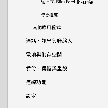
排列小工具面板
從 HTC BlinkFeed 移除內容
手動調整相機設定
開啟應用程式
更新手機軟體
變更主畫面
餐廳推薦
拍攝 RAW 相片
分享內容
從 Play 商店取得應用程式
其他應用程式
排列應用程式
使用 Zoe 動態拍照
切換最近使用的應用程式
從網路下載應用程式
通話、訊息與聯絡人
鈴聲、通知音效和鬧鐘
使用時鐘
拍攝高動態縮時攝影影片
重新整理內容
解除安裝應用程式
手機通話功能
電池與儲存空間
何謂 HTC 主題？
查看氣象
選擇場景
擷取手機畫面
從先前的 HTC 手機還原
訊息
電源及儲存空間管理
使用智慧搜尋撥號
選擇主畫面桌面
備份、傳輸與重設
錄音
拍攝連續的相片
旅行模式
從Android手機傳輸內容
聯絡人
複製訊息到 Nano SIM 卡
使用語音撥打電話
同步、備份及重設
查看電池用量
設定主畫面桌布
收聽 FM 收音機
連線功能
使用 HDR
何謂 HTC Sense 首頁小工具？
電子郵件
從 iPhone 傳輸內容的方式
新增新的聯絡人
刪除訊息和對話
撥打分機號碼
查看電池記錄
網際網路連線
多張桌布
新增社交網路、電子郵件帳號等
設定
拍攝影片
通知
查看郵件
透過iCloud傳送iPhone內容
編輯聯絡人的資訊
轉寄訊息
無線分享
回撥未接來電
應用程式電池最佳化
依時間而變換的桌布
關於 HTC Sync Manager
設定和隱私權
開啟或關閉數據連線