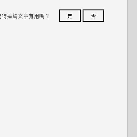
覺得這篇文章有用嗎？
是
否
您的意見回報可協助他人查看最實用的資訊。