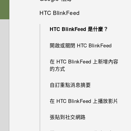
輸入文字
Nano SIM 卡
新增主畫面小工具
HTC BlinkFeed
音效
關閉鎖定螢幕
選擇拍攝模式
Google 相簿功能介紹
如何加快輸入速度？
SD 卡
新增主畫面捷徑
HTC BlinkFeed 是什麼？
完全個人專屬
初次設定 HTC Desire 10 pro
拍攝相片
檢視相片及影片
中文輸入
為電池充電
使用貼圖作為應用程式捷徑
開啟或關閉 HTC BlinkFeed
Boost+
取得聯絡人及其他內容的其他方
提示：如何拍出更棒的相片
編輯相片
法
HTC Sense 首頁
切換手機開關
分類小工具面板和啟動列上的應
在 HTC BlinkFeed 上新增內容
Android 6.0 Marshmallow
拍攝全景自拍照
美化 RAW 相片
用程式
的方式
在手機和電腦之間傳送相片、影
休眠模式
選擇要連線到 4G LTE 網路的
片及音樂
軟體與應用程式更新
拍攝超廣角全景自拍照
剪輯影片
Nano SIM 卡
移動主畫面項目
自訂重點消息摘要
將螢幕解鎖
使用快速設定
拍攝全景相片
編輯高動態縮時攝影影片
使用雙網路管理員管理 Nano
移除主畫面項目
在 HTC BlinkFeed 上播放影片
動作手勢
SIM 卡
認識手機設定
相機應用程式如何拍攝 RAW 相
新增或移除小工具面板
張貼到社交網路
片？
觸控手勢
指紋辨識器