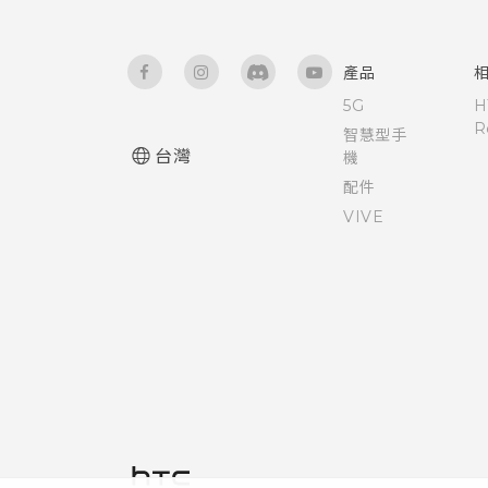
觸控音效和震動
設定螢幕關閉時間
產品
5G
H
變更螢幕語言
R
智慧型手
台灣
機
飛安模式
配件
VIVE