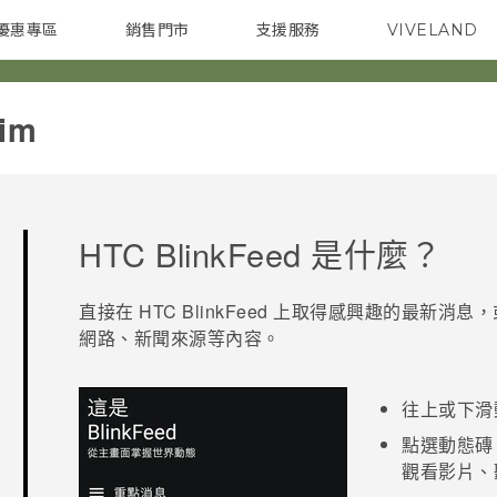
優惠專區
銷售門市
支援服務
VIVELAND
焦點訊息
智慧型手機
校園專案
銷售通路
配件
企業採購
im‎
HTC BlinkFeed
是什麼？
直接在
HTC BlinkFeed
上取得感興趣的最新消息，
網路、新聞來源等內容。
往上或下滑
點選動態磚
觀看影片、