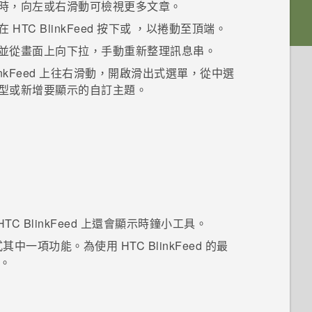
時，向左或右滑動可檢視更多文章。
可在
HTC BlinkFeed
按下
或
，以捲動至頂端。
並從畫面上向下拉，手動重新整理訊息串。
nkFeed
上往右滑動，開啟滑出式選單，從中選
型或新增要顯示的自訂主題。
HTC BlinkFeed
上還會顯示時鐘小工具。
式其中一項功能。為使用
HTC BlinkFeed
的最
。