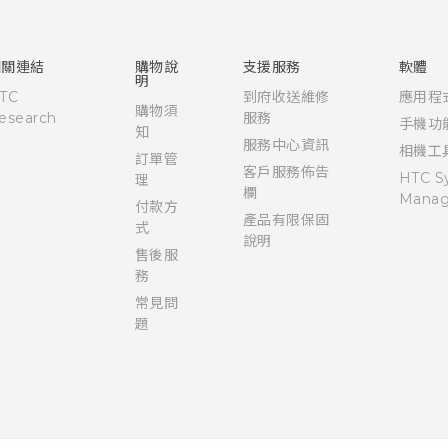
快速入門手冊
使用手冊
相關連結
購物說
支援服務
軟體
明
TC
到府收送維修
應用程
購物須
esearch
服務
手機功
知
服務中心資訊
相機工
訂單管
客戶服務佈告
HTC S
理
欄
Manag
付款方
產品有限保固
式
說明
售後服
務
常見問
題