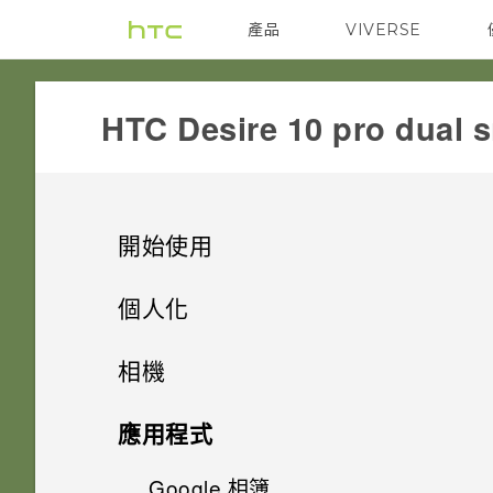
產品
VIVERSE
VIVE
G REIGNS
HTC Desire 10 pro dual s
開始使用
手機上的各種便利功能
個人化
打開包裝
手機設定及傳輸
相機有哪些特殊功能
相機
熟悉新手機的功能
個人化
HTC Desire 10 pro 概觀
HTC 與 Google 相簿整合
拍照和錄影
設定螢幕鎖定
應用程式
選取、複製及貼上文字
插槽和卡片固定座
啟動列
螢幕鍵盤有哪些改變
設定智慧鎖
Google 相簿
相機畫面