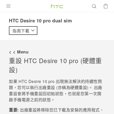
產品
HTC Desire 10 pro dual sim‎
VIVE
指南下載
G REIGNS
智慧型手機
< < Menu
配件
重設
HTC Desire 10 pro
(硬體重
設)
VIVERSE
優惠專區
如果
HTC Desire 10 pro
出現無法解決的持續性問
題，您可以執行出廠重設 (亦稱為硬體重設)。 出廠
焦點訊息
銷售門市
重設會將手機重設回初始狀態，也就是您第一次開
啟手機電源之前的狀態。
校園專案
銷售通路
支援服務
企業採購
重要:
出廠重設將移除您已下載及安裝的應用程式、
VIVELAND