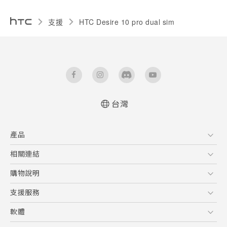
支援
HTC Desire 10 pro dual sim‎
台灣
快速入門手冊
產品
使用手冊
5G
相關連結
智慧型手機
HTC Research
購物說明
配件
購物須知
支援服務
VIVE
訂單管理
到府收送維修服務
軟體
付款方式
服務中心資訊