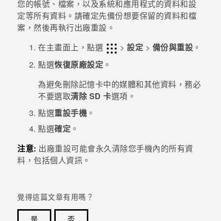
您的帳號、檔案，以及系統和應用程式的資料和設
定等所有資料。請確定先備份想要保留的資料和檔
登入
案，然後再執行出廠重設。
在
主畫面
上，點選
>
設定
>
備份與重設
。
點選
恢復原廠設定
。
為避免刪除記憶卡中的媒體和其他資料，務必
不要選取
清除 SD 卡
選項。
點選
重設手機
。
點選
確定
。
注意:
出廠重設可能會永久清除您手機內的所有資
料，包括個人資訊。
覺得這篇文章有用嗎？
是
否