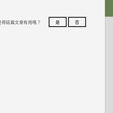
覺得這篇文章有用嗎？
是
否
您的意見回報可協助他人查看最實用的資訊。