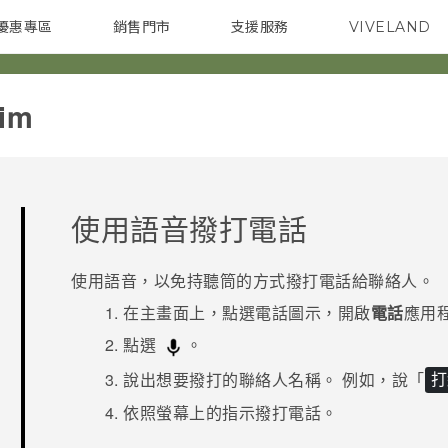
優惠專區
銷售門市
支援服務
VIVELAND
焦點訊息
智慧型手機
校園專案
銷售通路
配件
企業採購
im‎
使用語音撥打電話
使用語音，以免持聽筒的方式撥打電話給聯絡人。
在
主畫面
上，點選電話圖示，開啟
電話
應用
點選
。
說出想要撥打的聯絡人名稱。
例如，說「
打
依照螢幕上的指示撥打電話。