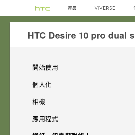
產品
VIVERSE
VIVE
G REIGNS
HTC Desire 10 pro dual s
開始使用
手機上的各種便利功能
個人化
打開包裝
手機設定及傳輸
相機有哪些特殊功能
相機
熟悉新手機的功能
個人化
HTC Desire 10 pro 概觀
HTC 與 Google 相簿整合
拍照和錄影
設定螢幕鎖定
應用程式
選取、複製及貼上文字
插槽和卡片固定座
啟動列
螢幕鍵盤有哪些改變
設定智慧鎖
Google 相簿
相機畫面