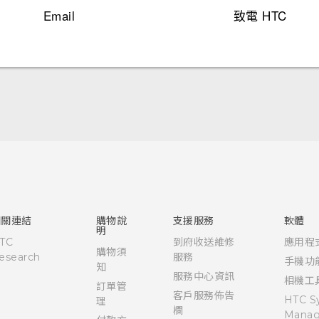
Email
致電 HTC
快速入門手冊
使用手冊
相關連結
購物說
支援服務
軟體
明
TC
到府收送維修
應用程
購物須
esearch
服務
手機功
知
服務中心資訊
相機工
訂單管
客戶服務佈告
HTC S
理
欄
Manag