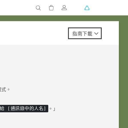
指南下載
程式。
。」
給 [通訊錄中的人名]