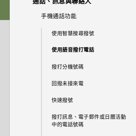
通話、訊息與聯絡人
輸入文字
Nano SIM 卡
新增主畫面小工具
HTC BlinkFeed
音效
關閉鎖定螢幕
選擇拍攝模式
手機通話功能
Google 相簿功能介紹
如何加快輸入速度？
其他應用程式
SD 卡
新增主畫面捷徑
HTC BlinkFeed 是什麼？
完全個人專屬
初次設定 HTC Desire 10 pro
拍攝相片
檢視相片及影片
使用智慧搜尋撥號
中文輸入
使用時鐘
為電池充電
使用貼圖作為應用程式捷徑
開啟或關閉 HTC BlinkFeed
Boost+
取得聯絡人及其他內容的其他方
提示：如何拍出更棒的相片
編輯相片
使用語音撥打電話
法
HTC Sense 首頁
查看氣象
切換手機開關
分類小工具面板和啟動列上的應
在 HTC BlinkFeed 上新增內容
Android 6.0 Marshmallow
拍攝全景自拍照
美化 RAW 相片
撥打分機號碼
用程式
的方式
在手機和電腦之間傳送相片、影
休眠模式
錄音
選擇要連線到 4G LTE 網路的
片及音樂
軟體與應用程式更新
拍攝超廣角全景自拍照
剪輯影片
回撥未接來電
Nano SIM 卡
移動主畫面項目
自訂重點消息摘要
將螢幕解鎖
收聽 FM 收音機
使用快速設定
拍攝全景相片
編輯高動態縮時攝影影片
快速撥號
使用雙網路管理員管理 Nano
移除主畫面項目
在 HTC BlinkFeed 上播放影片
動作手勢
SIM 卡
認識手機設定
相機應用程式如何拍攝 RAW 相
撥打訊息、電子郵件或日曆活動
新增或移除小工具面板
張貼到社交網路
片？
中的電話號碼
觸控手勢
指紋辨識器