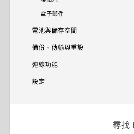
自拍
複製訊息到 Nano SIM 卡
Motion Launch 手勢啟動
電子郵件
鎖定螢幕桌布
新增新的聯絡人
快速調整相片曝光
刪除訊息和對話
取得協助與疑難排解
電池與儲存空間
查看郵件
編輯聯絡人的資訊
轉寄訊息
電源及儲存空間管理
備份、傳輸與重設
傳送電子郵件訊息
聯絡人清單
將訊息移到受保護的收件匣
同步、備份及重設
查看電池用量
連線功能
讀取及回覆電子郵件訊息
設定個人檔案
封鎖不要的訊息
查看電池記錄
網際網路連線
新增社交網路、電子郵件帳號等
管理電子郵件訊息
設定
聯繫聯絡人
傳送群組訊息
無線分享
應用程式電池最佳化
關於 HTC Sync Manager
設定和隱私權
開啟或關閉數據連線
搜尋電子郵件訊息
匯入或複製聯絡人
繼續撰寫訊息草稿
HTC Connect 是什麼？
釋放儲存空間
在電腦上安裝 HTC Sync
管理數據使用量
使用 Exchange ActiveSync 電
控制應用程式權限
合併聯絡人資訊
回覆訊息
Manager
子郵件
尋找 H
使用 HTC Connect 分享媒體
儲存空間類型
Wi-Fi 連線
設定預設應用程式
傳送聯絡人資訊
傳送簡訊 (SMS)