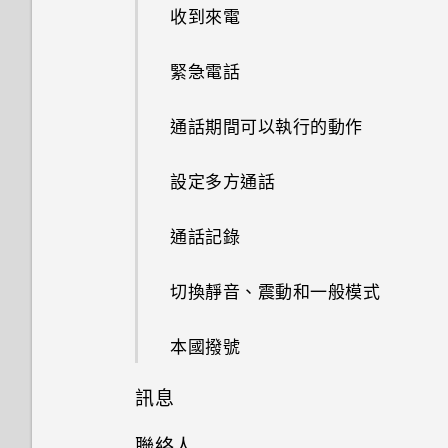
排列小工具面板
從 HTC BlinkFeed 移除內容
手動調整相機設定
收到來電
開啟應用程式
更新手機軟體
變更主畫面
餐廳推薦
拍攝 RAW 相片
緊急電話
分享內容
從 Play 商店取得應用程式
排列應用程式
使用 Zoe 動態拍照
通話期間可以執行的動作
切換最近使用的應用程式
從網路下載應用程式
鈴聲、通知音效和鬧鐘
拍攝高動態縮時攝影影片
設定多方通話
重新整理內容
解除安裝應用程式
何謂 HTC 主題？
選擇場景
通話記錄
擷取手機畫面
從先前的 HTC 手機還原
選擇主畫面桌面
拍攝連續的相片
切換靜音、震動和一般模式
旅行模式
從Android手機傳輸內容
設定主畫面桌布
使用 HDR
本國撥號
何謂 HTC Sense 首頁小工具？
從 iPhone 傳輸內容的方式
多張桌布
訊息
拍攝影片
通知
透過iCloud傳送iPhone內容
依時間而變換的桌布
聯絡人