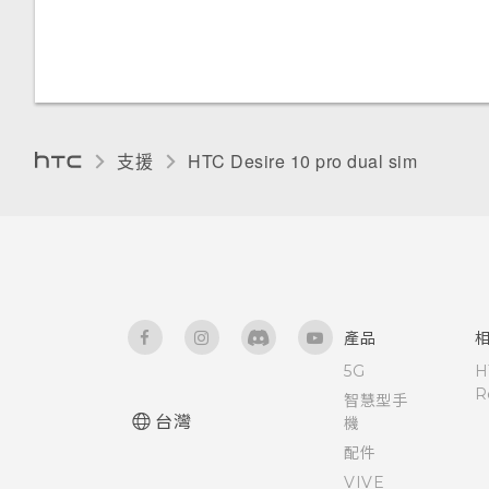
協助工具功能
卸載記憶卡
使用 NFC
重新啟動 HTC Desire 10 pro
螢幕亮度
關於 Boost+
(軟體重設)
自動旋轉螢幕
延長電池使用時間的提示
支援
HTC Desire 10 pro dual sim‎
HTC BoomSound 設定檔
使用省電功能
開啟或關閉定位服務
極致省電模式
請勿打擾模式
顯示電池百分比
產品
觸控音效和震動
5G
H
R
智慧型手
設定螢幕關閉時間
台灣
機
配件
變更螢幕語言
VIVE