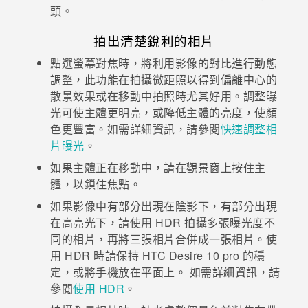
頭。
登入
拍出清楚銳利的相片
點選螢幕對焦時，將利用影像的對比進行動態
調整，此功能在拍攝微距照以得到偏離中心的
散景效果或在移動中拍照時尤其好用。調整曝
光可使主體更明亮，或降低主體的亮度，使顏
色更豐富。如需詳細資訊，請參閱
快速調整相
片曝光
。
如果主體正在移動中，請在觀景窗上按住主
體，以鎖住焦點。
如果影像中有部分出現在陰影下，有部分出現
在高亮光下，請使用 HDR 拍攝多張曝光度不
同的相片，再將三張相片合併成一張相片。使
用 HDR 時請保持
HTC Desire 10 pro
的穩
定，或將手機放在平面上。 如需詳細資訊，請
參閱
使用 HDR
。