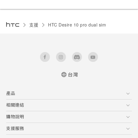
支援
HTC Desire 10 pro dual sim‎
台灣
快速入門手冊
產品
使用手冊
5G
相關連結
智慧型手機
HTC Research
購物說明
配件
購物須知
支援服務
VIVE
訂單管理