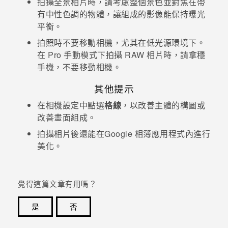
拍攝全景相片時，請考慮整個景色並對焦在帶
有中性色調的物體，讓組成的影像能保持曝光
平衡。
拍照時不要移動相機，尤其在低光源環境下。
在 Pro 手動模式下拍攝 RAW 相片時，請拿穩
手機，不要移動相機。
其他提示
在
相機
設定中點選
格線
，以改善主體的構圖或
改善畫面組成。
拍攝相片後還能在
Google 相簿
應用程式內進行
美化。
覺得這篇文章有用嗎？
是
否
感謝您！您的意見回報可協助他人查看最實用的資訊。