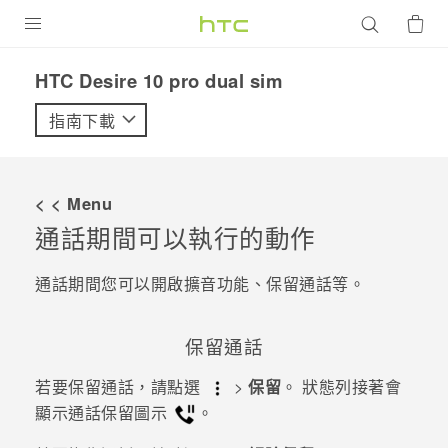
產品
HTC Desire 10 pro dual sim‎
VIVE
指南下載
G REIGNS
智慧型手機
< < Menu
配件
通話期間可以執行的動作
VIVERSE
通話期間您可以開啟擴音功能、保留通話等。
優惠專區
保留通話
焦點訊息
銷售門市
若要保留通話，請點選
>
保留
。
狀態列接著會
校園專案
銷售通路
支援服務
顯示通話保留圖示
。
企業採購
VIVELAND