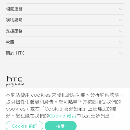
5G
相關連結
智慧型手機
HTC Research
購物說明
配件
購物須知
支援服務
VIVE
訂單管理
到府收送維修服務
軟體
付款方式
服務中心資訊
應用程式
關於 HTC
售後服務
客戶服務佈告欄
手機功能
ESG
常見問題
產品有限保固說明
相機工具
新聞稿
HTC Sync Manager
投資人
加入 HTC
本網站使用 cookies 來優化網站功能、分析網站效能、
© 2011-2026 HTC Corporation
隱私權政策
提供個性化體驗和廣告。您可點擊下方按鈕接受我們的
HTC 法律文件
產品安全性
cookies，或在「Cookie 喜好設定」上管理您的偏
宏達國際電子股份有限公司 | 統一編號16003518
好。您也能在我們的
Cookie 政策
中找到更多訊息。
Cookie
隱私聯絡:
Global-Privacy@htc.com
Security and Privacy Whitepaper
Cookie 偏好
接受