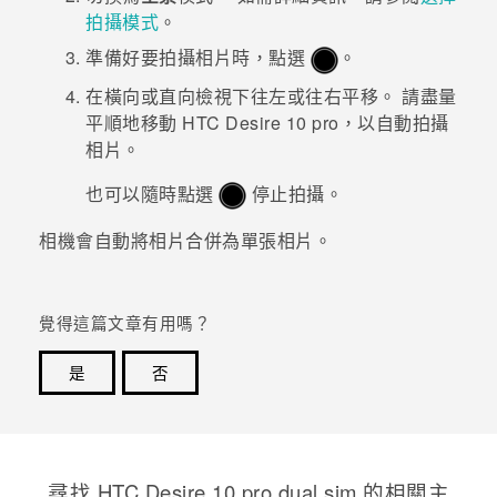
拍攝模式
。
登入
準備好要拍攝相片時，點選
。
在橫向或直向檢視下往左或往右平移。
請盡量
平順地移動
HTC Desire 10 pro
，以自動拍攝
相片。
也可以隨時點選
停止拍攝。
相機會自動將相片合併為單張相片。
覺得這篇文章有用嗎？
是
否
感謝您！您的意見回報可協助他人查看最實用的資訊。
尋找 HTC Desire 10 pro dual sim 的相關主