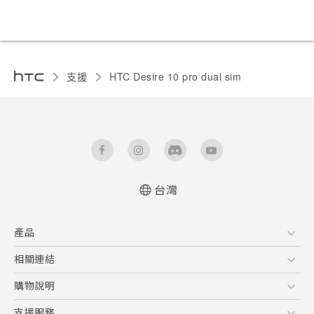
支援
HTC Desire 10 pro dual sim‎
台灣
快速入門手冊
產品
使用手冊
5G
相關連結
智慧型手機
HTC Research
購物說明
配件
購物須知
支援服務