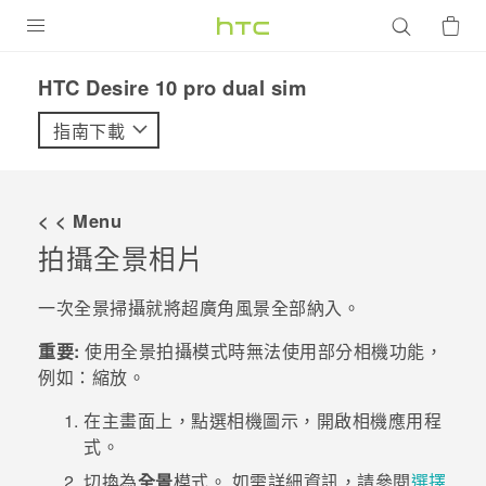
產品
HTC Desire 10 pro dual sim‎
VIVE
指南下載
G REIGNS
智慧型手機
< < Menu
配件
拍攝全景相片
VIVERSE
一次全景掃攝就將超廣角風景全部納入。
優惠專區
重要:
使用全景拍攝模式時無法使用部分相機功能，
例如：縮放。
焦點訊息
銷售門市
在
主畫面
上，點選相機圖示，開啟
相機
應用程
校園專案
銷售通路
支援服務
式。
企業採購
切換為
全景
模式。
如需詳細資訊，請參閱
選擇
VIVELAND