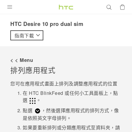
產品
HTC Desire 10 pro dual sim‎
VIVE
指南下載
G REIGNS
智慧型手機
< < Menu
配件
排列應用程式
VIVERSE
您可在
應用程式
畫面上排列及調整應用程式的位置
優惠專區
在
HTC BlinkFeed
或任何小工具面板上，點
選
。
焦點訊息
銷售門市
點選
，然後選擇應用程式的排列方式，像
校園專案
是依照英文字母排列。
銷售通路
支援服務
企業採購
如果要重新排列或分類應用程式至資料夾，請
VIVELAND