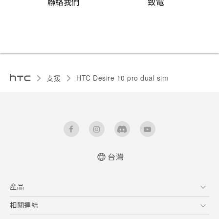
聯絡我們
致電
支援
HTC Desire 10 pro dual sim‎
台灣
快速入門手冊
產品
使用手冊
5G
相關連結
智慧型手機