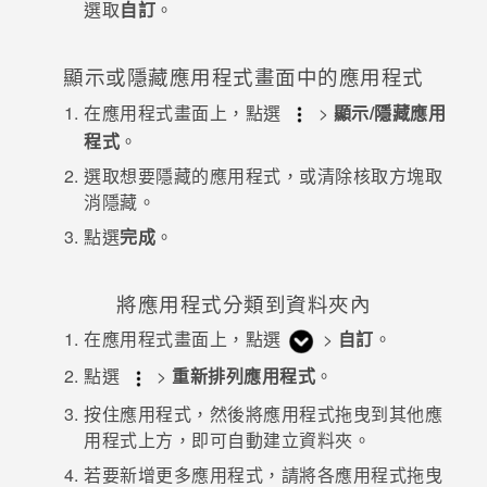
選取
自訂
。
登入
顯示或隱藏
應用程式
畫面中的應用程式
在
應用程式
畫面上，點選
>
顯示/隱藏應用
程式
。
選取想要隱藏的應用程式，或清除核取方塊取
消隱藏。
點選
完成
。
將應用程式分類到資料夾內
在
應用程式
畫面上，點選
>
自訂
。
點選
>
重新排列應用程式
。
按住應用程式，然後將應用程式拖曳到其他應
用程式上方，即可自動建立資料夾。
若要新增更多應用程式，請將各應用程式拖曳