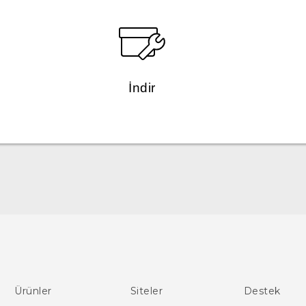
İndir
Türk - Pratik Baslama Kilavuzu
Türk - Kullanici Kilavuzu
English - User manual
Ürünler
Siteler
Destek