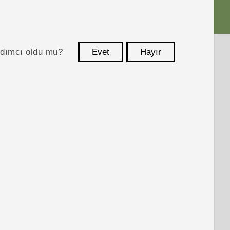
ardımcı oldu mu?
Evet
Hayır
teşekkür ederim!