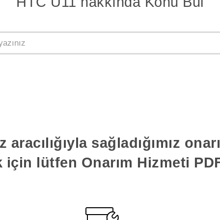
HTC U11 hakkında Konu Bul
z aracılığıyla sağladığımız ona
k için lütfen Onarım Hizmeti PDF'