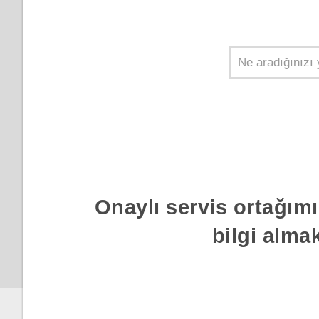
Akıllı Kilit Ayarlama
TalkBack
Kilit ekranını kapatma
Onaylı servis ortağımı
bilgi alma