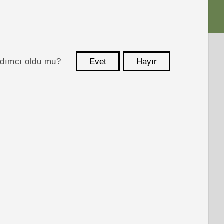
ardımcı oldu mu?
Evet
Hayır
teşekkür ederim!