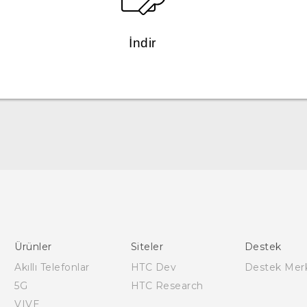
İndir
Türk - Pratik Baslama Kilavuzu
Türk - Kullanici Kilavuzu
English - User manual
Ürünler
Siteler
Destek
Akıllı Telefonlar
HTC Dev
Destek Mer
5G
HTC Research
VIVE