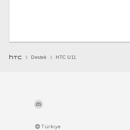
Destek
HTC U11‎
Türkiye