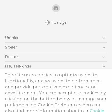
Türkiye
Türk - Pratik Baslama Kilavuzu
Ürünler
Türk - Kullanici Kilavuzu
English - User manual
Akıllı Telefonlar
Siteler
5G
HTC Dev
Destek
VIVE
HTC Research
Destek Merkezi
HTC Hakkinda
ESG
This site uses cookies to optimize website
functionality, analyze website performance,
Yatırımcı (İNGİLİZCE)
and provide personalized experience and
Gizlilik Politikası
advertisement. You can accept our cookies by
Ürün Güvenliği
clicking on the button below or manage your
© 2011-2026 HTC Corporation
preference on Cookie Preferences. You can
Cookie Preferences
Hukuk Terimleri
also find more information about our
Cookie