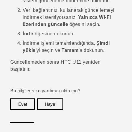
sistem güncelleme bildirimine dokunun.
Veri bağlantınızı kullanarak güncellemeyi
indirmek istemiyorsanız,
Yalnızca Wi-Fi
üzerinden güncelle
öğesini seçin.
İndir
öğesine dokunun.
İndirme işlemi tamamlandığında,
Şimdi
yükle
'yi seçin ve
Tamam
'a dokunun.
Güncellemeden sonra
HTC U11
yeniden
başlatılır.
Bu bilgiler size yardımcı oldu mu?
Evet
Hayır
teşekkür ederim!