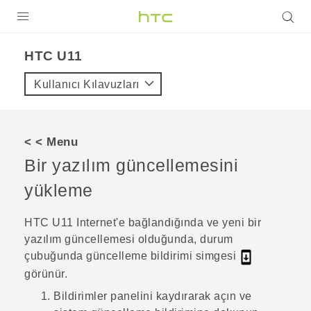
ÜRÜNLER
HTC U11‎
VIVE
Kullanıcı Kılavuzları
G REIGNS
AKILLI TELEFONLAR
< < Menu
VIVERSE
Bir yazılım güncellemesini
yükleme
DESTEK
HTC U11
Internet'e bağlandığında ve yeni bir
yazılım güncellemesi olduğunda, durum
çubuğunda güncelleme bildirimi simgesi
görünür.
Bildirimler panelini kaydırarak açın ve