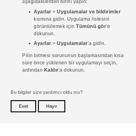
aşağıdakilerden birini yapın:
Ayarlar
>
Uygulamalar ve bildirimler
kısmına gidin. Uygulama listesini
görüntülemek için
Tümünü gör
'e
dokunun.
Ayarlar
>
Uygulamalar
'a gidin.
Pilin bitmesi sorununun başlamasından kısa
süre önce yüklenen bir uygulamayı seçin,
ardından
Kaldır
'a dokunun.
Bu bilgiler size yardımcı oldu mu?
Evet
Hayır
teşekkür ederim!