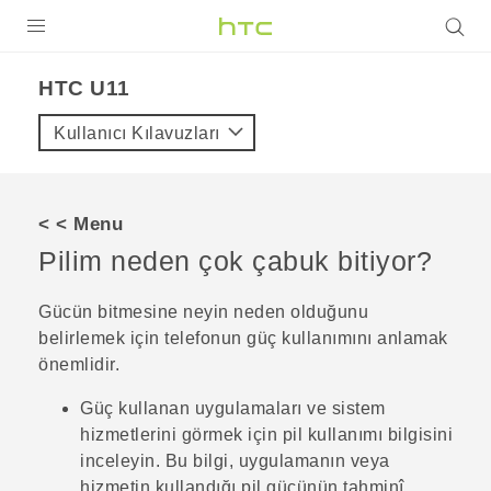
ÜRÜNLER
HTC U11‎
VIVE
Kullanıcı Kılavuzları
G REIGNS
AKILLI TELEFONLAR
< < Menu
VIVERSE
Pilim neden çok çabuk bitiyor?
DESTEK
Gücün bitmesine neyin neden olduğunu
belirlemek için telefonun güç kullanımını anlamak
önemlidir.
Güç kullanan uygulamaları ve sistem
hizmetlerini görmek için pil kullanımı bilgisini
inceleyin. Bu bilgi, uygulamanın veya
hizmetin kullandığı pil gücünün tahminî