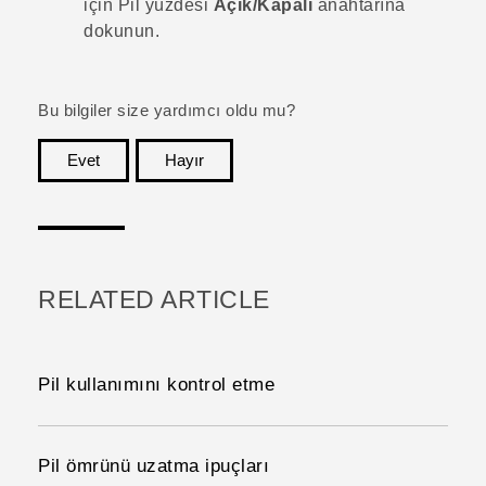
için Pil yüzdesi
Açık/Kapalı
anahtarına
dokunun.
Bu bilgiler size yardımcı oldu mu?
Evet
Hayır
teşekkür ederim!
RELATED ARTICLE
Pil kullanımını kontrol etme
Pil ömrünü uzatma ipuçları