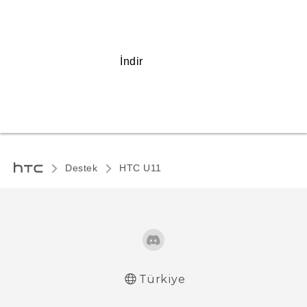
İndir
Destek
HTC U11‎
Türkiye
Türk - Pratik Baslama Kilavuzu