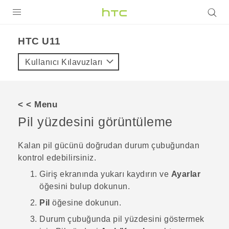
ÜRÜNLER
HTC U11‎
VIVE
Kullanıcı Kılavuzları
G REIGNS
AKILLI TELEFONLAR
< < Menu
VIVERSE
Pil yüzdesini görüntüleme
DESTEK
Kalan pil gücünü doğrudan durum çubuğundan
kontrol edebilirsiniz.
Giriş
ekranında yukarı kaydırın ve
Ayarlar
öğesini bulup dokunun.
Pil
öğesine dokunun.
Durum çubuğunda pil yüzdesini göstermek