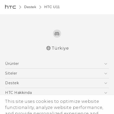
Destek
HTC U11‎
Türkiye
Türk - Pratik Baslama Kilavuzu
Ürünler
Türk - Kullanici Kilavuzu
English - User manual
Akıllı Telefonlar
Siteler
5G
HTC Dev
Destek
VIVE
HTC Research
Destek Merkezi
HTC Hakkinda
This site uses cookies to optimize website
ESG
functionality, analyze website performance,
Yatırımcı (İNGİLİZCE)
and provide personalized experience and