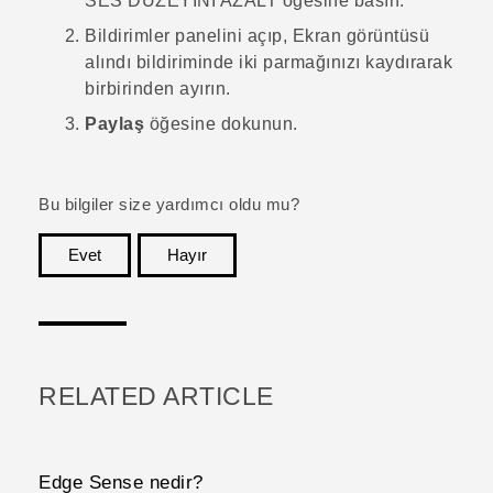
SES DÜZEYİNİ AZALT
öğesine basın.
Bildirimler panelini açıp,
Ekran görüntüsü
alındı
bildiriminde iki parmağınızı kaydırarak
birbirinden ayırın.
Paylaş
öğesine dokunun.
Bu bilgiler size yardımcı oldu mu?
Evet
Hayır
teşekkür ederim!
RELATED ARTICLE
Edge Sense nedir?