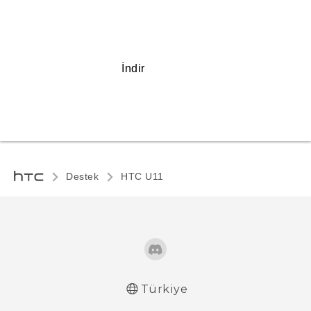
İndir
Destek
HTC U11‎
Türkiye