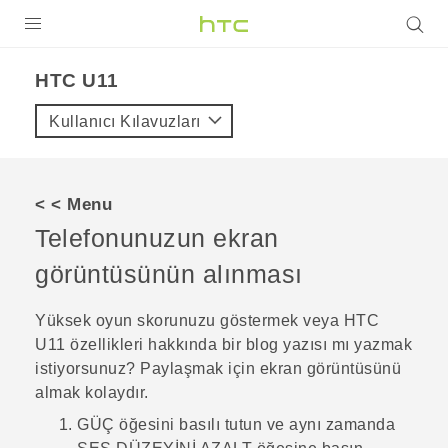
ÜRÜNLER
HTC U11‎
VIVE
Kullanıcı Kılavuzları
G REIGNS
AKILLI TELEFONLAR
< < Menu
VIVERSE
Telefonunuzun ekran
görüntüsünün alınması
DESTEK
Yüksek oyun skorunuzu göstermek veya
HTC
U11
özellikleri hakkında bir blog yazısı mı yazmak
istiyorsunuz? Paylaşmak için ekran görüntüsünü
almak kolaydır.
GÜÇ
öğesini basılı tutun ve aynı zamanda