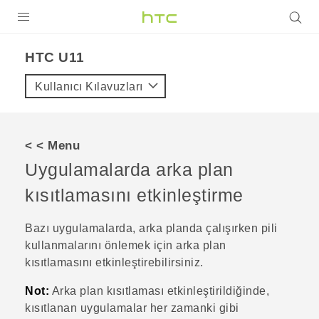
ÜRÜNLER
HTC U11‎
VIVE
Kullanıcı Kılavuzları
G REIGNS
AKILLI TELEFONLAR
< < Menu
VIVERSE
Uygulamalarda arka plan
kısıtlamasını etkinleştirme
DESTEK
Bazı uygulamalarda, arka planda çalışırken pili
kullanmalarını önlemek için arka plan
kısıtlamasını etkinleştirebilirsiniz.
Not:
Arka plan kısıtlaması etkinleştirildiğinde,
kısıtlanan uygulamalar her zamanki gibi