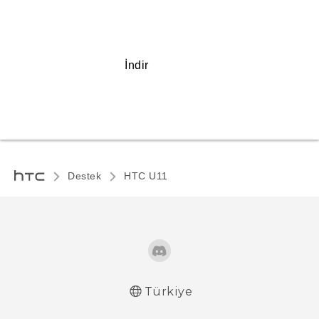
İndir
Destek
HTC U11‎
Türkiye