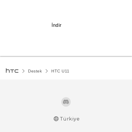
İndir
Destek
HTC U11‎
Türkiye
Türk - Pratik Baslama Kilavuzu