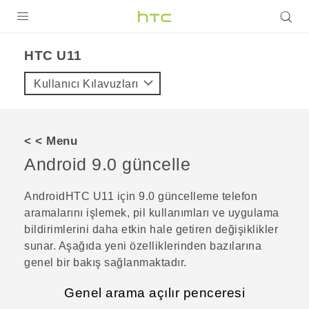
ÜRÜNLER
HTC U11‎
VIVE
Kullanıcı Kılavuzları
G REIGNS
AKILLI TELEFONLAR
< < Menu
VIVERSE
Android
9.0 güncelle
DESTEK
Android
HTC U11
için 9.0 güncelleme telefon
aramalarını işlemek, pil kullanımları ve uygulama
bildirimlerini daha etkin hale getiren değişiklikler
sunar. Aşağıda yeni özelliklerinden bazılarına
genel bir bakış sağlanmaktadır.
Genel arama açılır penceresi