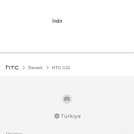
İndir
Destek
HTC U11‎
Türkiye
Türk - Pratik Baslama Kilavuzu