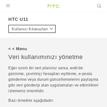
ÜRÜNLER
HTC U11‎
VIVE
Kullanıcı Kılavuzları
G REIGNS
AKILLI TELEFONLAR
< < Menu
VIVERSE
Veri kullanımınızı yönetme
DESTEK
Eğer sınırlı bir veri planınız varsa, web'de
gezinme, çevrimiçi hesapları eşitleme, e-posta
gönderme veya durum güncellemelerini paylaşma
gibi veri gönderip alan uygulamaları ve etkinlikleri
izlemeniz önemlidir.
Bazı örnekler aşağıdadır: