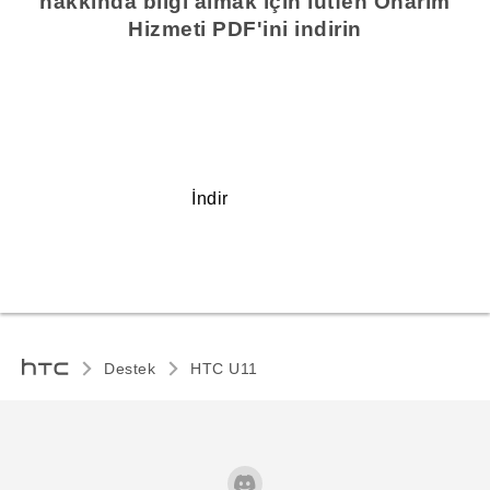
hakkında bilgi almak için lütfen Onarım
Hizmeti PDF'ini indirin
İndir
Destek
HTC U11‎