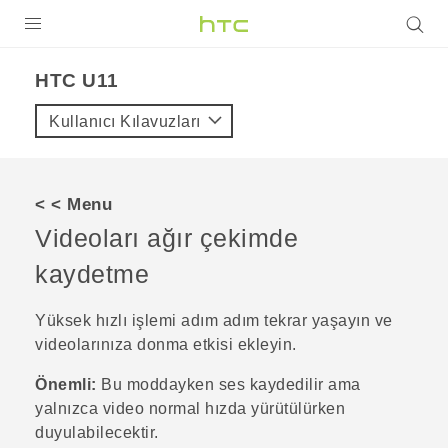
ÜRÜNLER
HTC U11‎
VIVE
Kullanıcı Kılavuzları
G REIGNS
AKILLI TELEFONLAR
< < Menu
VIVERSE
Videoları ağır çekimde
kaydetme
DESTEK
Yüksek hızlı işlemi adım adım tekrar yaşayın ve
videolarınıza donma etkisi ekleyin.
Önemli:
Bu moddayken ses kaydedilir ama
yalnızca video normal hızda yürütülürken
duyulabilecektir.