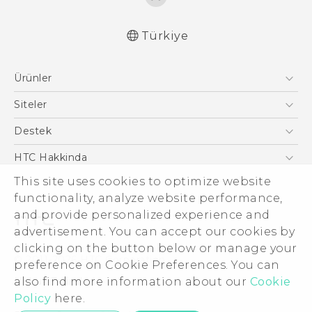
Türkiye
Türk - Pratik Baslama Kilavuzu
Ürünler
Türk - Kullanici Kilavuzu
English - User manual
Akıllı Telefonlar
Siteler
5G
HTC Dev
Destek
VIVE
HTC Research
Destek Merkezi
HTC Hakkinda
ESG
This site uses cookies to optimize website
functionality, analyze website performance,
Yatırımcı (İNGİLİZCE)
and provide personalized experience and
Gizlilik Politikası
advertisement. You can accept our cookies by
Ürün Güvenliği
clicking on the button below or manage your
© 2011-2026 HTC Corporation
preference on Cookie Preferences. You can
Cookie Preferences
Hukuk Terimleri
also find more information about our
Cookie
İnsan kaynakları
Policy
here.
Security and Privacy Whitepaper