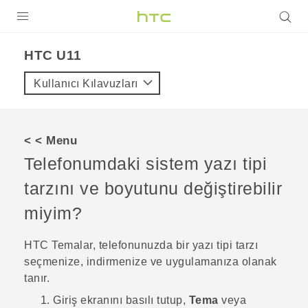
ÜRÜNLER
HTC U11‎
VIVE
Kullanıcı Kılavuzları
G REIGNS
AKILLI TELEFONLAR
< < Menu
VIVERSE
Telefonumdaki sistem yazı tipi
tarzını ve boyutunu değiştirebilir
DESTEK
miyim?
HTC
Temalar
, telefonunuzda bir yazı tipi tarzı
seçmenize, indirmenize ve uygulamanıza olanak
tanır.
Giriş ekranını basılı tutup,
Tema
veya