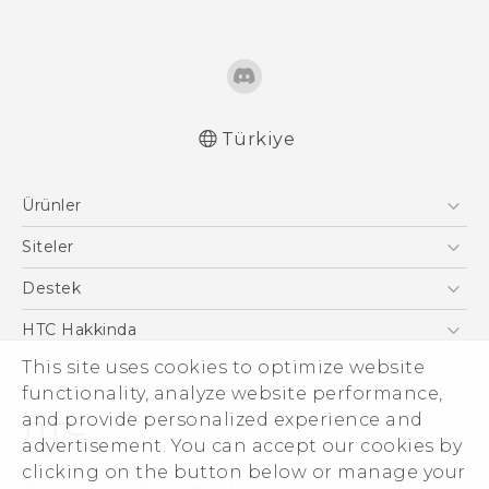
Türkiye
Türk - Pratik Baslama Kilavuzu
Ürünler
Türk - Kullanici Kilavuzu
English - User manual
Akıllı Telefonlar
Siteler
5G
HTC Dev
Destek
VIVE
HTC Research
Destek Merkezi
HTC Hakkinda
ESG
This site uses cookies to optimize website
functionality, analyze website performance,
Yatırımcı (İNGİLİZCE)
and provide personalized experience and
Gizlilik Politikası
advertisement. You can accept our cookies by
Ürün Güvenliği
clicking on the button below or manage your