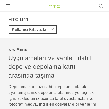
ÜRÜNLER
HTC U11‎
VIVE
Kullanıcı Kılavuzları
G REIGNS
AKILLI TELEFONLAR
< < Menu
VIVERSE
Uygulamaları ve verileri dahili
depo ve depolama kartı
DESTEK
arasında taşıma
Depolama kartınızı dâhili depolama olarak
ayarlamışsanız, depolama alanında yer açmak
için, yüklediğiniz üçüncü taraf uygulamaları ve
fotoğraf, medya, indirilen dosyalar gibi verilerini