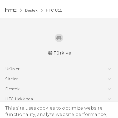
Destek
HTC U11‎
Türkiye
Türk - Pratik Baslama Kilavuzu
Ürünler
Türk - Kullanici Kilavuzu
English - User manual
Akıllı Telefonlar
Siteler
5G
HTC Dev
Destek
VIVE
HTC Research
Destek Merkezi
HTC Hakkinda
ESG
This site uses cookies to optimize website
functionality, analyze website performance,
Yatırımcı (İNGİLİZCE)