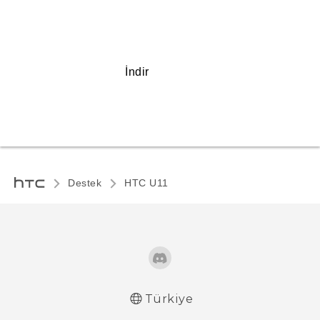
İndir
Destek
HTC U11‎
Türkiye