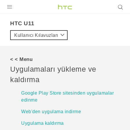
ÜRÜNLER
HTC U11‎
VIVE
Kullanıcı Kılavuzları
G REIGNS
AKILLI TELEFONLAR
< < Menu
VIVERSE
Uygulamaları yükleme ve
kaldırma
DESTEK
Google Play Store sitesinden uygulamalar
edinme
Web'den uygulama indirme
Uygulama kaldırma