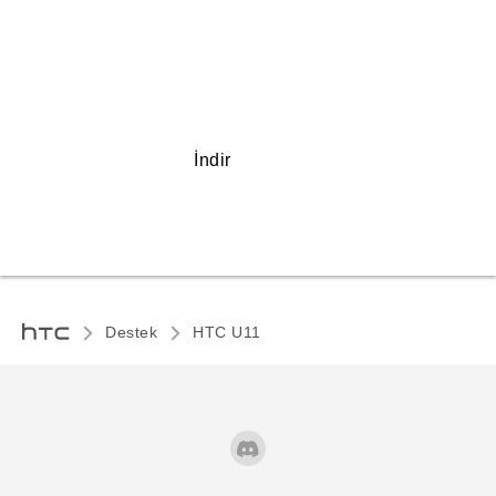
İndir
Destek
HTC U11‎