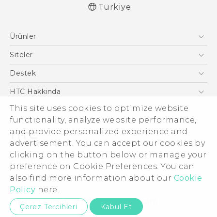
Türkiye
Türk - Pratik Baslama Kilavuzu
Ürünler
Türk - Kullanici Kilavuzu
English - User manual
Akıllı Telefonlar
Siteler
5G
HTC Dev
Destek
VIVE
HTC Research
Destek Merkezi
HTC Hakkinda
This site uses cookies to optimize website
ESG
functionality, analyze website performance,
Yatırımcı (İNGİLİZCE)
and provide personalized experience and
Gizlilik Politikası
advertisement. You can accept our cookies by
Ürün Güvenliği
clicking on the button below or manage your
© 2011-2026 HTC Corporation
preference on Cookie Preferences. You can
Cookie Preferences
also find more information about our
Cookie
Hukuk Terimleri
İnsan kaynakları
Policy
here.
Security and Privacy Whitepaper
Privacy Contact:
Global-Privacy@htc.com
Çerez Tercihleri
Kabul Et