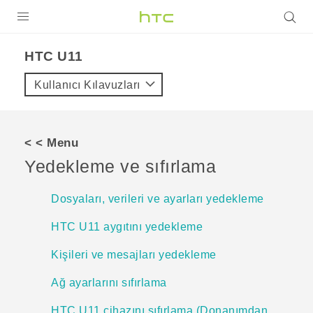
ÜRÜNLER
HTC U11‎
VIVE
Kullanıcı Kılavuzları
G REIGNS
AKILLI TELEFONLAR
< < Menu
VIVERSE
Yedekleme ve sıfırlama
DESTEK
Dosyaları, verileri ve ayarları yedekleme
HTC U11 aygıtını yedekleme
Kişileri ve mesajları yedekleme
Ağ ayarlarını sıfırlama
HTC U11 cihazını sıfırlama (Donanımdan