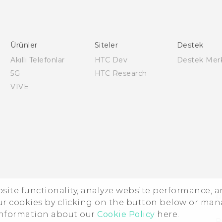
Türk - Pratik Baslama Kilavuzu
Türk - Kullanici Kilavuzu
Ürünler
Siteler
Destek
Akıllı Telefonlar
HTC Dev
Destek Mer
5G
HTC Research
VIVE
ebsite functionality, analyze website performance, 
©
ur cookies by clicking on the button below or ma
 information about our
Cookie Policy
here.
P