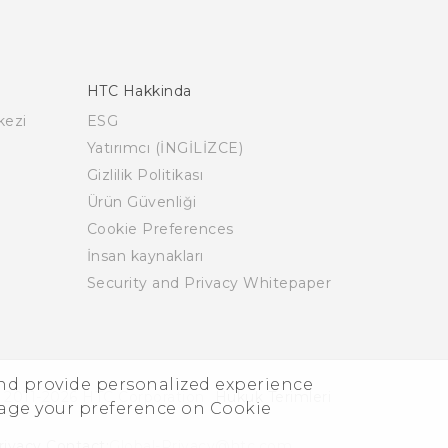
HTC Hakkinda
kezi
ESG
Yatırımcı (İNGİLİZCE)
Gizlilik Politikası
Ürün Güvenliği
Cookie Preferences
İnsan kaynakları
Security and Privacy Whitepaper
and provide personalized experience
 2011-2026 HTC Corporation
Hukuk Terimleri
nage your preference on Cookie
rivacy Contact:
Global-Privacy@htc.com