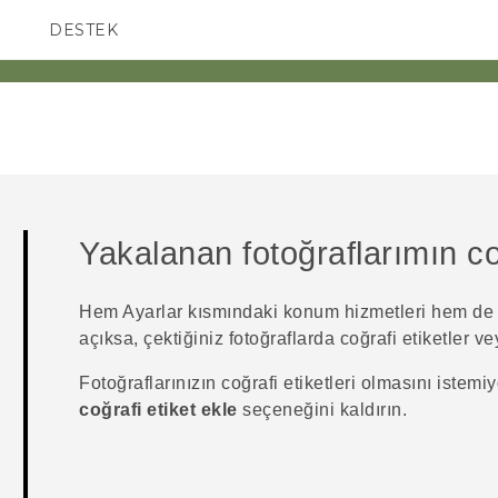
DESTEK
AKILLI TELEFONLAR
Yakalanan fotoğraflarımın coğ
Hem Ayarlar kısmındaki konum hizmetleri hem d
açıksa, çektiğiniz fotoğraflarda coğrafi etiketler v
Fotoğraflarınızın coğrafi etiketleri olmasını istemi
coğrafi etiket ekle
seçeneğini kaldırın.