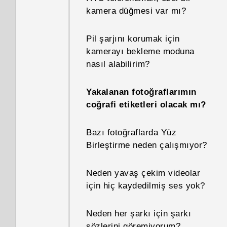
göremiyorum?
kamera düğmesi var mı?
yararlanırım?
Telefonumun IMEI/MEID
Yinelenen kişileri nasıl
bilgisini nasıl bulabilirim?
Pil şarjını korumak için
Telefonumda neden restoran
kaldırırım?
kamerayı bekleme moduna
önerileri alıyorum?
Geliştirici seçeneklerini nasıl
nasıl alabilirim?
E-posta iletilerimdeki imzayı
etkinleştiririm?
Kilit ekranı kaldırılabilir veya
nasıl değiştiririm?
Yakalanan fotoğraflarımın
gizlenebilir mi?
Neden Güç tasarrufu ve Üstün
coğrafi etiketleri olacak mı?
güç tasarrufu modlarının her
Micro SIM kartımı kesip nano
ikisi de gri renkte?
Bazı fotoğraflarda Yüz
SIM kart yaparak telefonuma
Birleştirme neden çalışmıyor?
uydurabilir miyim?
Bir aygıt yöneticisi
uygulamasını nasıl
Neden yavaş çekim videolar
HTC Aktarım'ı kullanmak için
etkinleştiririm ya da devre dışı
için hiç kaydedilmiş ses yok?
bir SIM kart yerleştirilmesi
bırakırım?
gerekiyor mu?
Neden her şarkı için şarkı
Telefonum neden ısınıyor?
sözlerini göremiyorum?