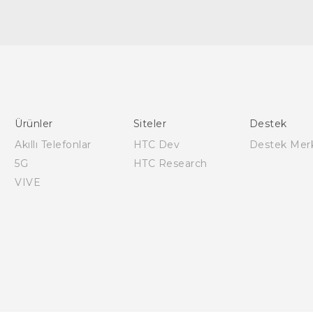
Türk - Pratik Baslama Kilavuzu
Türk - Kullanici Kilavuzu
Ürünler
Siteler
Destek
Akıllı Telefonlar
HTC Dev
Destek Mer
5G
HTC Research
VIVE