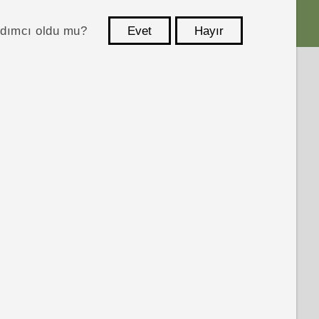
ardımcı oldu mu?
Evet
Hayır
teşekkür ederim!