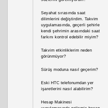
En son HTC BlinkFeed
uygulamasında neler değişti?
Telefonum yeni ama
Seyahat sırasında saat
kullanılabilir bellek alanı
dilimlerini değiştirdim. Takvim
Hava durumu saati widget'i
toplam kapasiteden az.
uygulamasında, geçerli şehirle
HTC BlinkFeed'de neden
Neden?
kendi şehrimin arasındaki saat
bazen görünüp bazen
farkını kontrol edebilir miyim?
görünmüyor?
Telefonumun başka bir ülkenin
yerel ağında kullanılıp
Takvim etkinliklerim neden
HTC BlinkFeed çok fazla güç
kullanılamayacağını nasıl
görünmüyor?
ve bellek kullanır mı?
bilebilirim?
Sürüş moduna nasıl geçerim?
HTC BlinkFeed'in otomatik
Telefonumun internet
yenileme aralığı nedir?
bağlantısını diğer cihazlarla
Eski HTC telefonumdan yer
nasıl paylaşabilirim?
işaretlerini nasıl alabilirim?
Çevrimdışı iken hala HTC
BlinkFeed kullanabilir miyim?
Wi‍-Fi olmadığında ya da zayıf
Hesap Makinesi
olduğunda telefonum otomatik