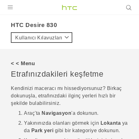
ÜRÜNLER
HTC Desire 830‎
VIVE
Kullanıcı Kılavuzları
G REIGNS
AKILLI TELEFONLAR
< < Menu
VIVERSE
Etrafınızdakileri keşfetme
DESTEK
Kendinizi maceracı mı hissediyorsunuz? Birkaç
dokunuşla, etrafınızdaki ilginç yerleri hızlı bir
şekilde bulabilirsiniz.
Araç
'ta
Navigasyon
'a dokunun.
Yakınınızda olanları görmek için
Lokanta
ya
da
Park yeri
gibi bir kategoriye dokunun.