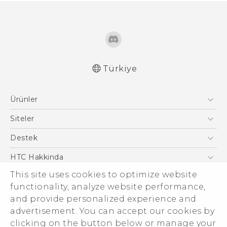
Türkiye
Türk - Pratik Baslama Kilavuzu
Ürünler
Türk - Kullanici Kilavuzu
Akıllı Telefonlar
Siteler
5G
HTC Dev
Destek
VIVE
HTC Research
Destek Merkezi
HTC Hakkinda
ESG
This site uses cookies to optimize website
functionality, analyze website performance,
Yatırımcı (İNGİLİZCE)
and provide personalized experience and
Gizlilik Politikası
advertisement. You can accept our cookies by
Ürün Güvenliği
clicking on the button below or manage your