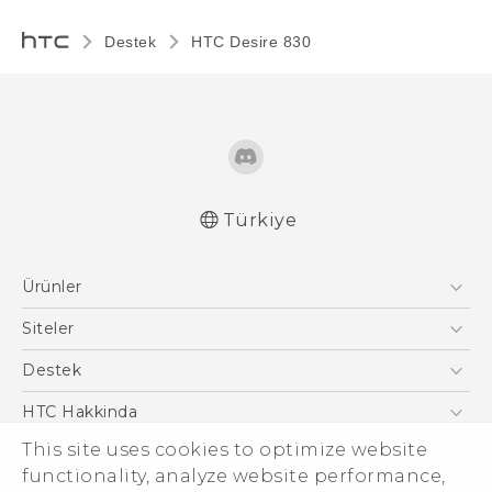
Destek
HTC Desire 830‎
Türkiye
Türk - Pratik Baslama Kilavuzu
Ürünler
Türk - Kullanici Kilavuzu
Akıllı Telefonlar
Siteler
5G
HTC Dev
Destek
VIVE
HTC Research
Destek Merkezi
HTC Hakkinda
ESG
This site uses cookies to optimize website
functionality, analyze website performance,
Yatırımcı (İNGİLİZCE)