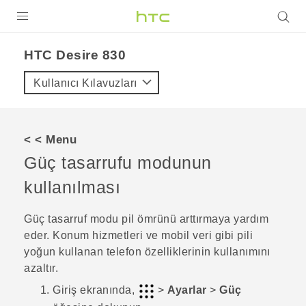
ÜRÜNLER
HTC Desire 830‎
VIVE
Kullanıcı Kılavuzları
G REIGNS
AKILLI TELEFONLAR
< < Menu
VIVERSE
Güç tasarrufu modunun
kullanılması
DESTEK
Güç tasarruf modu pil ömrünü arttırmaya yardım
eder. Konum hizmetleri ve mobil veri gibi pili
yoğun kullanan telefon özelliklerinin kullanımını
azaltır.
Giriş
ekranında,
>
Ayarlar
>
Güç