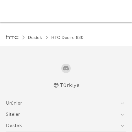
Destek
HTC Desire 830‎
Türkiye
Türk - Pratik Baslama Kilavuzu
Ürünler
Türk - Kullanici Kilavuzu
Akıllı Telefonlar
Siteler
5G
HTC Dev
Destek
VIVE