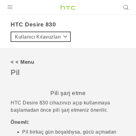
ÜRÜNLER
HTC Desire 830‎
VIVE
Kullanıcı Kılavuzları
G REIGNS
AKILLI TELEFONLAR
< < Menu
VIVERSE
Pil
DESTEK
Pili şarj etme
HTC Desire 830
cihazınızı açıp kullanmaya
başlamadan önce pili şarj etmeniz önerilir.
Önemli:
Pil birkaç gün boşaldıysa, gücü açmadan