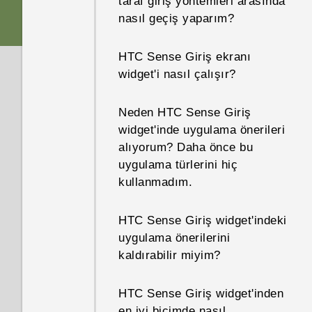
taraf giriş yöntemleri arasında
görüntüleyebilirim?
nasıl geçiş yaparım?
Dolby Audio özellikli HTC
Hoparlör açıkken, ekranım
BoomSound işlevindeki
HTC Sense Giriş ekranı
kapandı. Nasıl geri açarım?
Sinema ve Müzik modları
widget'i nasıl çalışır?
arasındaki fark nedir?
Varsayılan SMS uygulamasını
Neden HTC Sense Giriş
nasıl belirlerim?
Şifreleme varsayılan olarak
widget'inde uygulama önerileri
açık mıdır?
alıyorum? Daha önce bu
Neden iPhone kullanan
uygulama türlerini hiç
kişilerden metin mesajı
Mobil operatörümün ağına
kullanmadım.
alamıyorum?
nasıl erişim noktası eklerim?
HTC Sense Giriş widget'indeki
Metin mesajlarıma bir imzayı
Bir uygulamadan
uygulama önerilerini
nasıl eklerim?
çıkamıyorum. Ne yapmalıyım?
kaldırabilir miyim?
Yeni eklenen kişileri Kişiler
TalkBack işlevini nasıl
HTC Sense Giriş widget'inden
uygulamasında neden
kapatabilirim?
en iyi biçimde nasıl