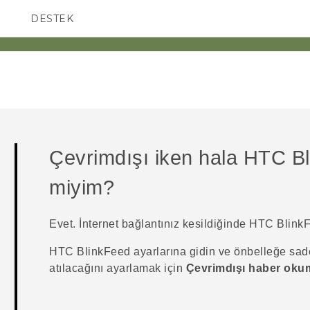
DESTEK
AKILLI TELEFONLAR
Çevrimdışı iken hala
HTC Bl
miyim?
Evet. İnternet bağlantınız kesildiğinde
HTC Blink
HTC BlinkFeed
ayarlarına gidin ve önbelleğe sad
atılacağını ayarlamak için
Çevrimdışı haber oku