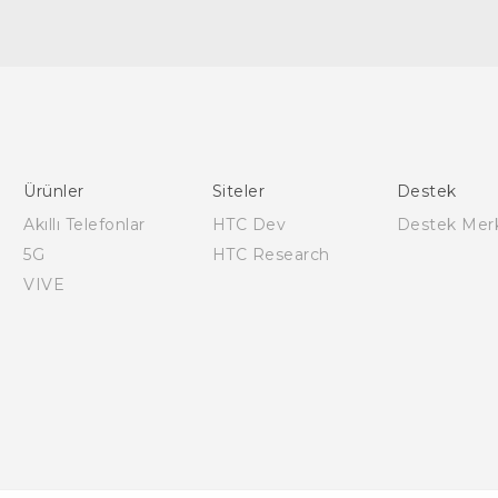
Türk - Pratik Baslama Kilavuzu
Türk - Kullanici Kilavuzu
Ürünler
Siteler
Destek
Akıllı Telefonlar
HTC Dev
Destek Mer
5G
HTC Research
VIVE