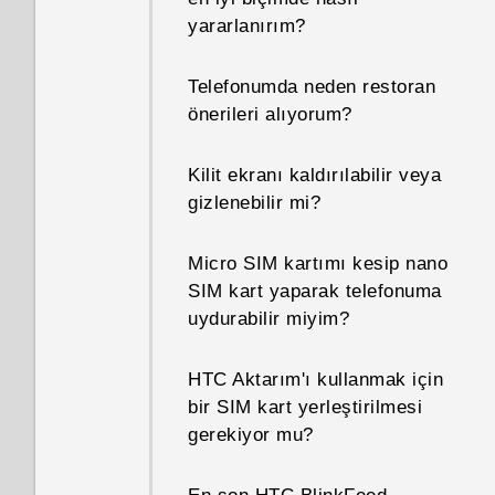
göremiyorum?
yararlanırım?
Telefonumun IMEI/MEID
Yinelenen kişileri nasıl
bilgisini nasıl bulabilirim?
Telefonumda neden restoran
kaldırırım?
önerileri alıyorum?
Geliştirici seçeneklerini nasıl
E-posta iletilerimdeki imzayı
etkinleştiririm?
Kilit ekranı kaldırılabilir veya
nasıl değiştiririm?
gizlenebilir mi?
Neden Güç tasarrufu ve Üstün
güç tasarrufu modlarının her
Micro SIM kartımı kesip nano
ikisi de gri renkte?
SIM kart yaparak telefonuma
uydurabilir miyim?
Bir aygıt yöneticisi
uygulamasını nasıl
HTC Aktarım'ı kullanmak için
etkinleştiririm ya da devre dışı
bir SIM kart yerleştirilmesi
bırakırım?
gerekiyor mu?
Telefonum neden ısınıyor?