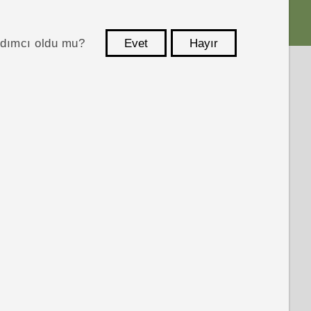
ardımcı oldu mu?
Evet
Hayır
teşekkür ederim!