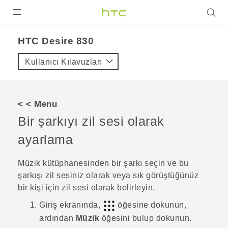
ÜRÜNLER
HTC Desire 830‎
VIVE
Kullanıcı Kılavuzları
G REIGNS
AKILLI TELEFONLAR
< < Menu
VIVERSE
Bir şarkıyı zil sesi olarak
ayarlama
DESTEK
Müzik
kütüphanesinden bir şarkı seçin ve bu
şarkışı zil sesiniz olarak veya sık görüştüğünüz
bir kişi için zil sesi olarak belirleyin.
Giriş
ekranında,
öğesine dokunun,
ardından
Müzik
öğesini bulup dokunun.