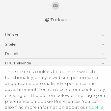
Türkiye
Türk - Pratik Baslama Kilavuzu
Ürünler
Türk - Kullanici Kilavuzu
Akıllı Telefonlar
Siteler
5G
HTC Dev
Destek
VIVE
HTC Research
Destek Merkezi
HTC Hakkinda
ESG
This site uses cookies to optimize website
functionality, analyze website performance,
Yatırımcı (İNGİLİZCE)
and provide personalized experience and
Gizlilik Politikası
advertisement. You can accept our cookies by
Ürün Güvenliği
clicking on the button below or manage your
© 2011-2026 HTC Corporation
preference on Cookie Preferences. You can
Cookie Preferences
Hukuk Terimleri
also find more information about our
Cookie
İnsan kaynakları