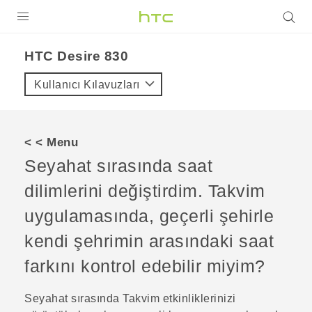
ÜRÜNLER
HTC Desire 830‎
VIVE
Kullanıcı Kılavuzları
G REIGNS
AKILLI TELEFONLAR
< < Menu
VIVERSE
Seyahat sırasında saat
dilimlerini değiştirdim.
Takvim
DESTEK
uygulamasında, geçerli şehirle
kendi şehrimin arasındaki saat
farkını kontrol edebilir miyim?
Seyahat sırasında
Takvim
etkinliklerinizi