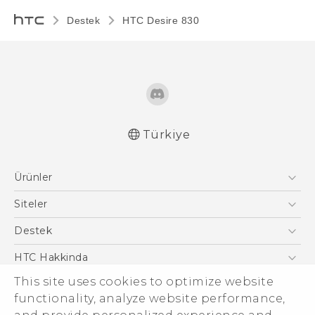
Destek
HTC Desire 830‎
Türkiye
Türk - Pratik Baslama Kilavuzu
Ürünler
Türk - Kullanici Kilavuzu
Akıllı Telefonlar
Siteler
5G
HTC Dev
Destek
VIVE
HTC Research
Destek Merkezi
HTC Hakkinda
ESG
This site uses cookies to optimize website
functionality, analyze website performance,
Yatırımcı (İNGİLİZCE)