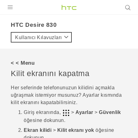
ÜRÜNLER
HTC Desire 830‎
VIVE
Kullanıcı Kılavuzları
G REIGNS
AKILLI TELEFONLAR
< < Menu
VIVERSE
Kilit ekranını kapatma
DESTEK
Her seferinde telefonunuzun kilidini açmakla
uğraşmak istemiyor musunuz? Ayarlar kısmında
kilit ekranını kapatabilirsiniz.
Giriş
ekranında,
>
Ayarlar
>
Güvenlik
öğesine dokunun.
Ekran kilidi
>
Kilit ekranı yok
öğesine
dokunun.