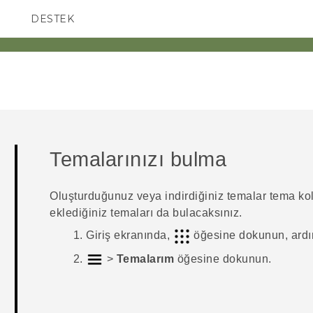
DESTEK
AKILLI TELEFONLAR
Temalarınızı bulma
Oluşturduğunuz veya indirdiğiniz temalar tema ko
eklediğiniz temaları da bulacaksınız.
Giriş
ekranında,
öğesine dokunun, ard
>
Temalarım
öğesine dokunun.