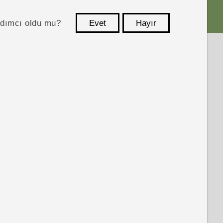
ardımcı oldu mu?
Evet
Hayır
teşekkür ederim!