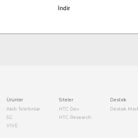
İndir
Türk - Pratik Baslama Kilavuzu
Türk - Kullanici Kilavuzu
Ürünler
Siteler
Destek
Akıllı Telefonlar
HTC Dev
Destek Mer
5G
HTC Research
VIVE