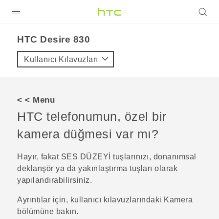
ÜRÜNLER
HTC Desire 830‎
VIVE
Kullanıcı Kılavuzları
G REIGNS
AKILLI TELEFONLAR
< < Menu
VIVERSE
HTC telefonumun, özel bir
kamera düğmesi var mı?
DESTEK
Hayır, fakat
SES DÜZEYİ
tuşlarınızı, donanımsal
deklanşör ya da yakınlaştırma tuşları olarak
yapılandırabilirsiniz.
Ayrıntılar için, kullanıcı kılavuzlarındaki Kamera
bölümüne bakın.