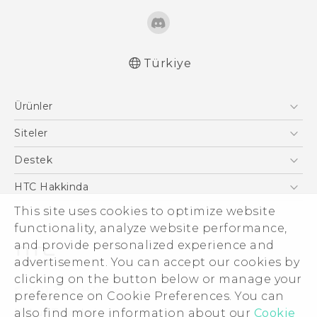
Türkiye
Türk - Pratik Baslama Kilavuzu
Ürünler
Türk - Kullanici Kilavuzu
Akıllı Telefonlar
Siteler
5G
HTC Dev
Destek
VIVE
HTC Research
Destek Merkezi
HTC Hakkinda
This site uses cookies to optimize website
ESG
functionality, analyze website performance,
Yatırımcı (İNGİLİZCE)
and provide personalized experience and
Gizlilik Politikası
advertisement. You can accept our cookies by
Ürün Güvenliği
clicking on the button below or manage your
© 2011-2026 HTC Corporation
preference on Cookie Preferences. You can
Cookie Preferences
also find more information about our
Cookie
Hukuk Terimleri