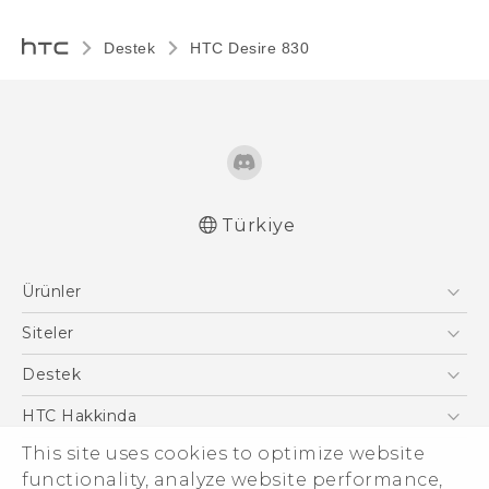
Destek
HTC Desire 830‎
Türkiye
Türk - Pratik Baslama Kilavuzu
Ürünler
Türk - Kullanici Kilavuzu
Akıllı Telefonlar
Siteler
5G
HTC Dev
Destek
VIVE
HTC Research
Destek Merkezi
HTC Hakkinda
ESG
This site uses cookies to optimize website
functionality, analyze website performance,
Yatırımcı (İNGİLİZCE)