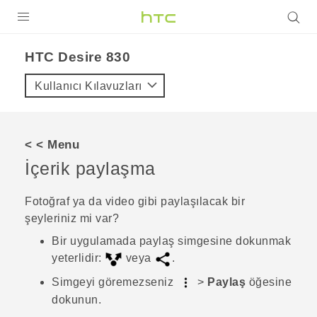
ÜRÜNLER
HTC Desire 830‎
VIVE
Kullanıcı Kılavuzları
G REIGNS
AKILLI TELEFONLAR
< < Menu
VIVERSE
İçerik paylaşma
DESTEK
Fotoğraf ya da video gibi paylaşılacak bir
şeyleriniz mi var?
Bir uygulamada paylaş simgesine dokunmak
yeterlidir:
veya
.
Simgeyi göremezseniz
>
Paylaş
öğesine
dokunun.