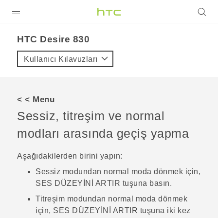
ÜRÜNLER
HTC Desire 830‎
VIVE
Kullanıcı Kılavuzları
G REIGNS
AKILLI TELEFONLAR
< < Menu
VIVERSE
Sessiz, titreşim ve normal
modları arasında geçiş yapma
DESTEK
Aşağıdakilerden birini yapın:
Sessiz modundan normal moda dönmek için,
SES DÜZEYİNİ ARTIR
tuşuna basın.
Titreşim modundan normal moda dönmek
için,
SES DÜZEYİNİ ARTIR
tuşuna iki kez