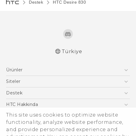
Destek
HTC Desire 830‎
Türkiye
Türk - Pratik Baslama Kilavuzu
Ürünler
Türk - Kullanici Kilavuzu
Akıllı Telefonlar
Siteler
5G
HTC Dev
Destek
VIVE
HTC Research
Destek Merkezi
HTC Hakkinda
This site uses cookies to optimize website
ESG
functionality, analyze website performance,
Yatırımcı (İNGİLİZCE)
and provide personalized experience and
Gizlilik Politikası