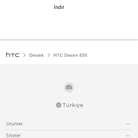
İndir
Destek
HTC Desire 830‎
Türkiye
Türk - Pratik Baslama Kilavuzu
Ürünler
Türk - Kullanici Kilavuzu
Akıllı Telefonlar
Siteler