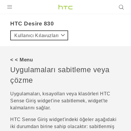
ÜRÜNLER
HTC Desire 830‎
VIVE
Kullanıcı Kılavuzları
G REIGNS
AKILLI TELEFONLAR
< < Menu
VIVERSE
Uygulamaları sabitleme veya
çözme
DESTEK
Uygulamaları, kısayolları veya klasörleri
HTC
Sense
Giriş widget'ine sabitlemek, widget'te
kalmalarını sağlar.
HTC Sense
Giriş widget'indeki öğeler aşağıdaki
iki durumdan birine sahip olacaktır: sabitlenmiş